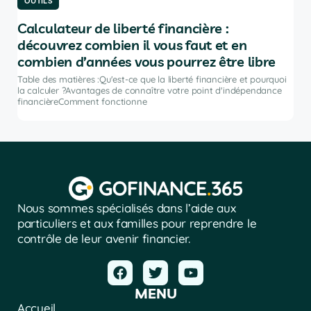
OUTILS
OU
Calculateur de liberté financière :
Le
découvrez combien il vous faut et en
po
combien d’années vous pourrez être libre
Tabl
port
Table des matières :Qu'est-ce que la liberté financière et pourquoi
ir
inve
la calculer ?Avantages de connaître votre point d'indépendance
financièreComment fonctionne
Nous sommes spécialisés dans l’aide aux
particuliers et aux familles pour reprendre le
contrôle de leur avenir financier.
MENU
Accueil