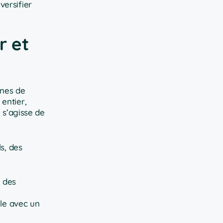
versifier
r et
nnes de
entier,
 s’agisse de
s, des
n des
lle avec un