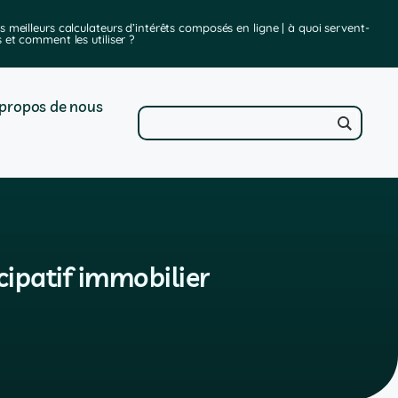
es meilleurs calculateurs d’intérêts composés en ligne | à quoi servent-
imp
ls et comment les utiliser ?
propos de nous
cipatif immobilier