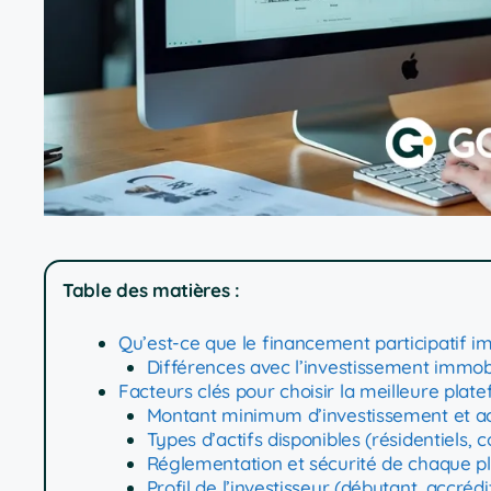
Table des matières :
Qu’est-ce que le financement participatif i
Différences avec l’investissement immobil
Facteurs clés pour choisir la meilleure pla
Montant minimum d’investissement et acc
Types d’actifs disponibles (résidentiels,
Réglementation et sécurité de chaque p
Profil de l’investisseur (débutant, accrédi