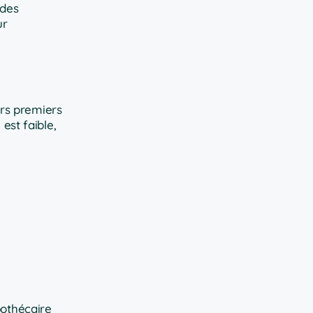
 des
ur
urs premiers
est faible,
pothécaire