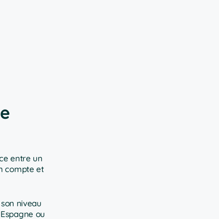
de
nce entre un
en compte et
z son niveau
n Espagne ou