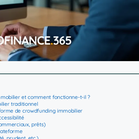
mmobilier et comment fonctionne-t-il ?
ier traditionnel
teforme de crowdfunding immobilier
essibilité
 commerciaux, prêts)
lateforme
té, prudent, etc.)