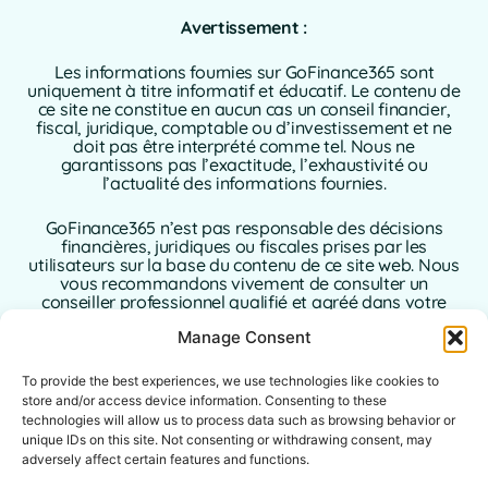
Avertissement :
Les informations fournies sur GoFinance365 sont
uniquement à titre informatif et éducatif. Le contenu de
ce site ne constitue en aucun cas un conseil financier,
fiscal, juridique, comptable ou d’investissement et ne
doit pas être interprété comme tel. Nous ne
garantissons pas l’exactitude, l’exhaustivité ou
l’actualité des informations fournies.
GoFinance365 n’est pas responsable des décisions
financières, juridiques ou fiscales prises par les
utilisateurs sur la base du contenu de ce site web. Nous
vous recommandons vivement de consulter un
conseiller professionnel qualifié et agréé dans votre
pays de résidence avant de prendre toute décision
Manage Consent
concernant vos finances personnelles ou
professionnelles.
To provide the best experiences, we use technologies like cookies to
L’utilisation de ce site web implique l’acceptation sans
store and/or access device information. Consenting to these
réserve de la présente clause de non-responsabilité. Ni
technologies will allow us to process data such as browsing behavior or
GoFinance365, ni ses auteurs ou contributeurs
unique IDs on this site. Not consenting or withdrawing consent, may
n’assument aucune responsabilité pour les dommages
adversely affect certain features and functions.
directs, indirects ou consécutifs résultant de l’utilisation