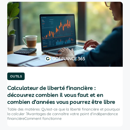
OUTILS
OU
Calculateur de liberté financière :
Le
découvrez combien il vous faut et en
po
combien d’années vous pourrez être libre
Tabl
port
Table des matières :Qu'est-ce que la liberté financière et pourquoi
ir
inve
la calculer ?Avantages de connaître votre point d'indépendance
financièreComment fonctionne