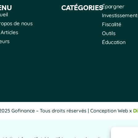
Épargner
ENU
CATÉGORIES
ueil
Investissement
ropos de nous
Fiscalité
 Articles
Outils
eurs
Éducation
2025 Gofinance – Tous droits réservés | Conception Web x
D