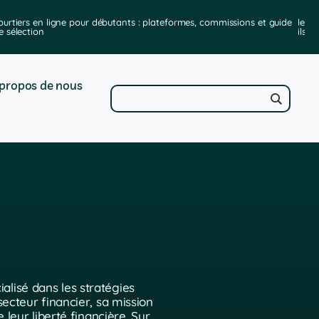
ourtiers en ligne pour débutants : plateformes, commissions et guide
les m
e sélection
ils e
propos de nous
alisé dans les stratégies
ecteur financier, sa mission
 leur liberté financière. Sur