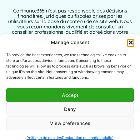
GoFinance365 n’est pas responsable des décisions
financières, juridiques ou fiscales prises par les
utilisateurs sur la base du contenu de ce site web. Nous
vous recommandons vivement de consulter un
conseiller professionnel qualifié et agréé dans votre
pays de résidence avant de prendre toute décision
Manage Consent
concernant vos finances personnelles ou
professionnelles.
To provide the best experiences, we use technologies like cookies to
L’utilisation de ce site web implique l’acceptation sans
store and/or access device information. Consenting to these
réserve de la présente clause de non-responsabilité. Ni
technologies will allow us to process data such as browsing behavior or
GoFinance365, ni ses auteurs ou contributeurs
unique IDs on this site. Not consenting or withdrawing consent, may
n’assument aucune responsabilité pour les dommages
adversely affect certain features and functions.
directs, indirects ou consécutifs résultant de l’utilisation
des informations fournies.
Accept
Ce site web est destiné à un public international. Les
outils ou conseils proposés peuvent ne pas s’appliquer
Deny
ou être autorisés dans certaines juridictions. Il incombe
à chaque utilisateur de vérifier la légalité, la pertinence
et l’applicabilité du contenu conformément à la
View preferences
législation locale.
Politique de cookies
Déclaration de confidentialité