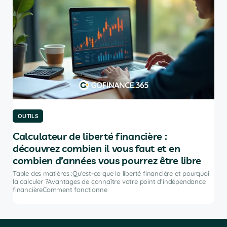
OUTILS
OU
Calculateur de liberté financière :
Le
découvrez combien il vous faut et en
po
combien d’années vous pourrez être libre
Tabl
port
Table des matières :Qu'est-ce que la liberté financière et pourquoi
ir
inve
la calculer ?Avantages de connaître votre point d'indépendance
financièreComment fonctionne