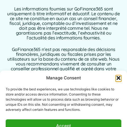
Les informations fournies sur GoFinance365 sont
uniquement à titre informatif et éducatif. Le contenu de
ce site ne constitue en aucun cas un conseil financier,
fiscal, juridique, comptable ou d’investissement et ne
doit pas être interprété comme tel. Nous ne
garantissons pas l’exactitude, l’exhaustivité ou
l’actualité des informations fournies.
GoFinance365 n’est pas responsable des décisions
financières, juridiques ou fiscales prises par les
utilisateurs sur la base du contenu de ce site web. Nous
vous recommandons vivement de consulter un
conseiller professionnel qualifié et agréé dans votre
pays de résidence avant de prendre toute décision
Manage Consent
concernant vos finances personnelles ou
professionnelles.
To provide the best experiences, we use technologies like cookies to
L’utilisation de ce site web implique l’acceptation sans
store and/or access device information. Consenting to these
réserve de la présente clause de non-responsabilité. Ni
technologies will allow us to process data such as browsing behavior or
GoFinance365, ni ses auteurs ou contributeurs
unique IDs on this site. Not consenting or withdrawing consent, may
n’assument aucune responsabilité pour les dommages
adversely affect certain features and functions.
directs, indirects ou consécutifs résultant de l’utilisation
des informations fournies.
Accept