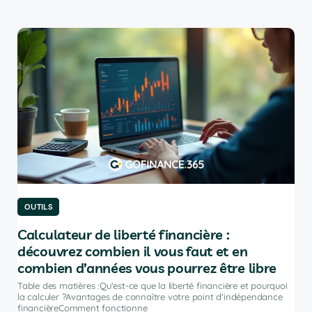
OUTILS
OU
Calculateur de liberté financière :
Le
découvrez combien il vous faut et en
po
combien d’années vous pourrez être libre
Tabl
port
Table des matières :Qu'est-ce que la liberté financière et pourquoi
ir
inve
la calculer ?Avantages de connaître votre point d'indépendance
financièreComment fonctionne