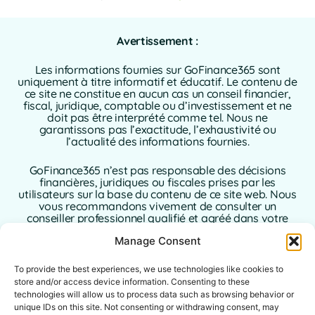
Avertissement :
Les informations fournies sur GoFinance365 sont
uniquement à titre informatif et éducatif. Le contenu de
ce site ne constitue en aucun cas un conseil financier,
fiscal, juridique, comptable ou d’investissement et ne
doit pas être interprété comme tel. Nous ne
garantissons pas l’exactitude, l’exhaustivité ou
l’actualité des informations fournies.
GoFinance365 n’est pas responsable des décisions
financières, juridiques ou fiscales prises par les
utilisateurs sur la base du contenu de ce site web. Nous
vous recommandons vivement de consulter un
conseiller professionnel qualifié et agréé dans votre
pays de résidence avant de prendre toute décision
Manage Consent
concernant vos finances personnelles ou
professionnelles.
To provide the best experiences, we use technologies like cookies to
L’utilisation de ce site web implique l’acceptation sans
store and/or access device information. Consenting to these
réserve de la présente clause de non-responsabilité. Ni
technologies will allow us to process data such as browsing behavior or
GoFinance365, ni ses auteurs ou contributeurs
unique IDs on this site. Not consenting or withdrawing consent, may