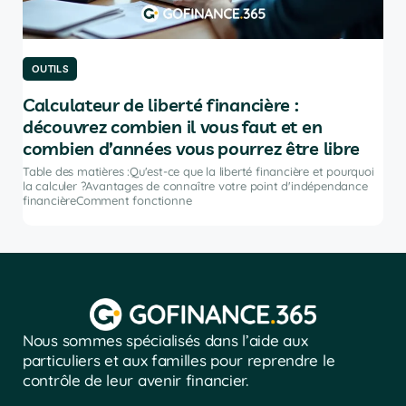
OUTILS
OU
Calculateur de liberté financière :
Le
découvrez combien il vous faut et en
po
combien d’années vous pourrez être libre
Tabl
port
Table des matières :Qu'est-ce que la liberté financière et pourquoi
ir
inve
la calculer ?Avantages de connaître votre point d'indépendance
financièreComment fonctionne
Nous sommes spécialisés dans l’aide aux
particuliers et aux familles pour reprendre le
contrôle de leur avenir financier.