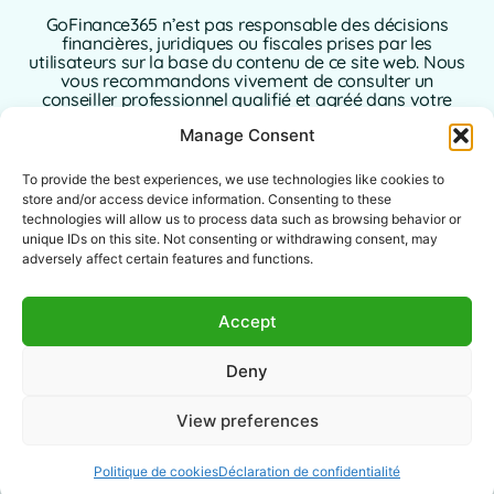
GoFinance365 n’est pas responsable des décisions
financières, juridiques ou fiscales prises par les
utilisateurs sur la base du contenu de ce site web. Nous
vous recommandons vivement de consulter un
conseiller professionnel qualifié et agréé dans votre
pays de résidence avant de prendre toute décision
Manage Consent
concernant vos finances personnelles ou
professionnelles.
To provide the best experiences, we use technologies like cookies to
L’utilisation de ce site web implique l’acceptation sans
store and/or access device information. Consenting to these
réserve de la présente clause de non-responsabilité. Ni
technologies will allow us to process data such as browsing behavior or
GoFinance365, ni ses auteurs ou contributeurs
unique IDs on this site. Not consenting or withdrawing consent, may
n’assument aucune responsabilité pour les dommages
adversely affect certain features and functions.
directs, indirects ou consécutifs résultant de l’utilisation
des informations fournies.
Accept
Ce site web est destiné à un public international. Les
outils ou conseils proposés peuvent ne pas s’appliquer
Deny
ou être autorisés dans certaines juridictions. Il incombe
à chaque utilisateur de vérifier la légalité, la pertinence
et l’applicabilité du contenu conformément à la
View preferences
législation locale.
Politique de cookies
Déclaration de confidentialité