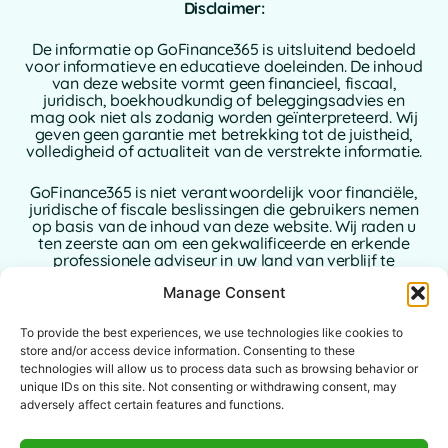
Disclaimer:
De informatie op GoFinance365 is uitsluitend bedoeld
voor informatieve en educatieve doeleinden. De inhoud
van deze website vormt geen financieel, fiscaal,
juridisch, boekhoudkundig of beleggingsadvies en
mag ook niet als zodanig worden geïnterpreteerd. Wij
geven geen garantie met betrekking tot de juistheid,
volledigheid of actualiteit van de verstrekte informatie.
GoFinance365 is niet verantwoordelijk voor financiële,
juridische of fiscale beslissingen die gebruikers nemen
op basis van de inhoud van deze website. Wij raden u
ten zeerste aan om een gekwalificeerde en erkende
professionele adviseur in uw land van verblijf te
raadplegen alvorens beslissingen te nemen met
Manage Consent
betrekking tot uw persoonlijke of zakelijke financiën.
Het gebruik van deze website houdt de volledige
To provide the best experiences, we use technologies like cookies to
aanvaarding van deze disclaimer in. GoFinance365,
store and/or access device information. Consenting to these
noch de auteurs of bijdragers ervan, aanvaarden
technologies will allow us to process data such as browsing behavior or
enige aansprakelijkheid voor directe, indirecte of
unique IDs on this site. Not consenting or withdrawing consent, may
gevolgschade die voortvloeit uit het gebruik van de
adversely affect certain features and functions.
verstrekte informatie.