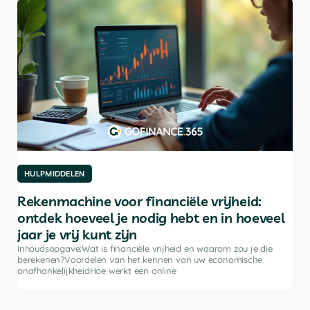
HULPMIDDELEN
HU
Rekenmachine voor financiële vrijheid:
De
ontdek hoeveel je nodig hebt en in hoeveel
be
jaar je vrij kunt zijn
rkt
Inh
ke
bele
Inhoudsopgave:Wat is financiële vrijheid en waarom zou je die
advi
berekenen?Voordelen van het kennen van uw economische
soft
onafhankelijkheidHoe werkt een online