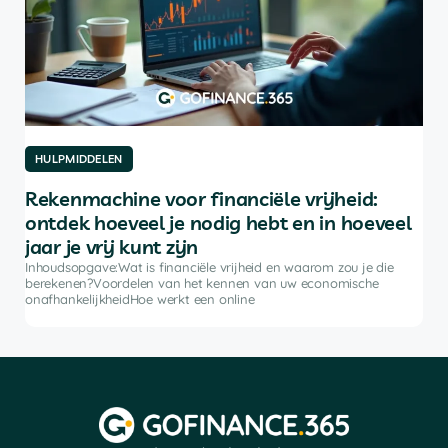
HULPMIDDELEN
HU
Rekenmachine voor financiële vrijheid:
De
ontdek hoeveel je nodig hebt en in hoeveel
be
jaar je vrij kunt zijn
rkt
Inh
ke
bele
Inhoudsopgave:Wat is financiële vrijheid en waarom zou je die
advi
berekenen?Voordelen van het kennen van uw economische
soft
onafhankelijkheidHoe werkt een online