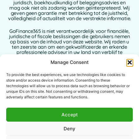
juridisch, boekhoudkundig of beleggingsadvies en
mag ook niet als zodanig worden geïnterpreteerd. Wij
geven geen garantie met betrekking tot de juistheid,
volledigheid of actualiteit van de verstrekte informatie.
GoFinance365 is niet verantwoordelijk voor financiële,
juridische of fiscale beslissingen die gebruikers nemen
op basis van de inhoud van deze website. Wij raden u
ten zeerste aan om een gekwalificeerde en erkende
professionele adviseur in uw land van verblijf te
raadplegen alvorens beslissingen te nemen met
Manage Consent
betrekking tot uw persoonlijke of zakelijke financiën.
Het gebruik van deze website houdt de volledige
To provide the best experiences, we use technologies like cookies to
aanvaarding van deze disclaimer in. GoFinance365,
store and/or access device information. Consenting to these
noch de auteurs of bijdragers ervan, aanvaarden
technologies will allow us to process data such as browsing behavior or
enige aansprakelijkheid voor directe, indirecte of
unique IDs on this site. Not consenting or withdrawing consent, may
gevolgschade die voortvloeit uit het gebruik van de
adversely affect certain features and functions.
verstrekte informatie.
Deze website is bedoeld voor een wereldwijd publiek.
Accept
De aangeboden tools of adviezen zijn mogelijk niet
van toepassing of toegestaan in bepaalde
Deny
rechtsgebieden. Elke gebruiker is verantwoordelijk
voor het controleren van de wettigheid, relevantie en