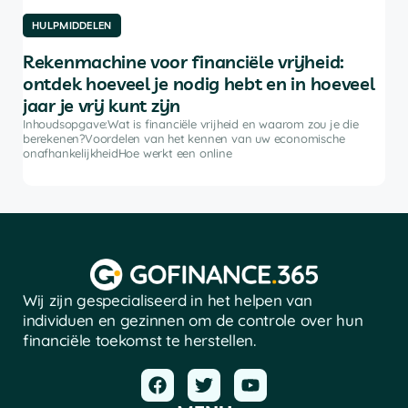
HULPMIDDELEN
HU
Rekenmachine voor financiële vrijheid:
On
ontdek hoeveel je nodig hebt en in hoeveel
co
jaar je vrij kunt zijn
rkt
Inho
ke
kiez
Inhoudsopgave:Wat is financiële vrijheid en waarom zou je die
verg
berekenen?Voordelen van het kennen van uw economische
onafhankelijkheidHoe werkt een online
Wij zijn gespecialiseerd in het helpen van
individuen en gezinnen om de controle over hun
financiële toekomst te herstellen.