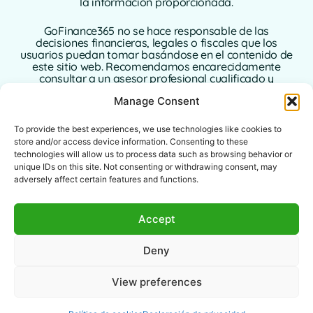
la información proporcionada.
GoFinance365 no se hace responsable de las
decisiones financieras, legales o fiscales que los
usuarios puedan tomar basándose en el contenido de
este sitio web. Recomendamos encarecidamente
consultar a un asesor profesional cualificado y
autorizado en su país de residencia antes de tomar
Manage Consent
cualquier decisión relacionada con sus finanzas
personales o empresariales.
To provide the best experiences, we use technologies like cookies to
El uso de este sitio web implica la aceptación plena de
store and/or access device information. Consenting to these
este aviso legal. Ni GoFinance365 ni sus autores o
technologies will allow us to process data such as browsing behavior or
colaboradores asumen ninguna responsabilidad por
unique IDs on this site. Not consenting or withdrawing consent, may
los daños directos, indirectos o consecuentes que
adversely affect certain features and functions.
puedan derivarse del uso de la información
proporcionada.
Accept
Este sitio web está destinado a un público global. Las
herramientas o consejos ofrecidos pueden no ser
Deny
aplicables o estar permitidos en determinadas
jurisdicciones. Cada usuario es responsable de
verificar la legalidad, pertinencia y aplicabilidad del
View preferences
contenido de acuerdo con sus leyes locales.