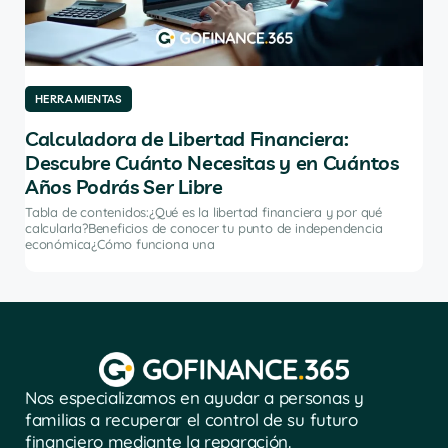
HERRAMIENTAS
HE
Calculadora de Libertad Financiera:
Br
Descubre Cuánto Necesitas y en Cuántos
Pl
Años Podrás Ser Libre
ómo
Tabl
adec
Tabla de contenidos:¿Qué es la libertad financiera y por qué
brok
calcularla?Beneficios de conocer tu punto de independencia
económica¿Cómo funciona una
Nos especializamos en ayudar a personas y
familias a recuperar el control de su futuro
financiero mediante la reparación.