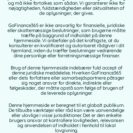
og må ikke fortolkes som sådan. Vi garanterer ikke for
nøjagtigheden, fuldstændigheden eller aktualiteten af
de oplysninger, der gives.
GoFinance365 er ikke ansvarlig for finansielle, juridiske
eller skattemæssige beslutninger, som brugerne måtte
træffe på baggrund af indholdet på denne
hjemmeside. Vi anbefaler på det kraftigste, at du
konsulterer en kvalificeret og autoriseret rådgiver i dit
hjemland, inden du træffer beslutninger vedrørende
dine personlige eller forretningsmæssige finanser.
Brug af denne hjemmeside indebærer fuld accept af
denne juridiske meddelelse. Hverken GoFinance365
eller dets forfattere eller samarbejdspartnere påtager
sig noget ansvar for direkte, indirekte eller
følgeskader, der måtte opstå som følge af brugen af
de leverede oplysninger.
Denne hjemmeside er beregnet til et globalt publikum.
De tilbudte værktøjer eller råd kan være uanvendelige
eller ulovlige i visse jurisdiktioner. Det er den enkelte
brugers ansvar at kontrollere lovligheden, relevansen
og anvendelsen af indholdet i henhold til lokal
lovgivning.