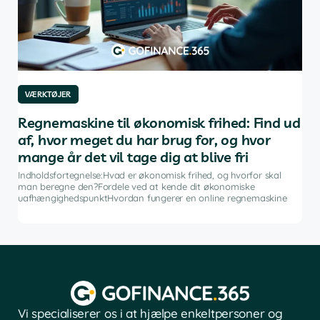
VÆRKTØJER
VÆ
af
Regnemaskine til økonomisk frihed: Find ud
On
af, hvor meget du har brug for, og hvor
pr
mange år det vil tage dig at blive fri
g
Indh
ng i
mægl
Indholdsfortegnelse:Hvad er økonomisk frihed, og hvorfor skal
sam
man beregne den?Fordele ved at kende dit økonomiske
uafhængighedspunktHvordan fungerer en online regnemaskine
Vi specialiserer os i at hjælpe enkeltpersoner og