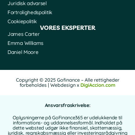
Juridisk advarsel
Fortrolighedspolitik
Cookiepolitik
VORES EKSPERTER
James Carter
Emma Williams
Daniel Moore
Copyright © 2025 Gofinance – Alle rettigheder
forbeholdes | Webdesign x
DigiAccion.com
Ansvarsfraskrivelse:
Oplysningerne på GoFinance365 er udelukkende til
informations- og uddannelsesformål. Indholdet på
dette websted udgør ikke finansiel, skattemæssig,
juridisk, regnskabsmæssig eller investeringsrådgivning