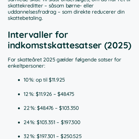
skattekreditter – såsom børne- eller
uddannelsesfradrag – som direkte reducerer din
skattebetaling.
Intervaller for
indkomstskattesatser (2025)
For skatteåret 2025 gælder følgende satser for
enkeltpersoner:
10 %: op til $11.925
12 %: $11.926 – $48.475
22 %: $48.476 – $103.350
24 %: $103.351 – $197.300
32 %: $197.301 – $250.525