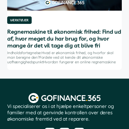
VÆRKTØJER
VÆ
af
Regnemaskine til økonomisk frihed: Find ud
De
af, hvor meget du har brug for, og hvor
in
mange år det vil tage dig at blive fri
g
Indh
ng i
inve
Indholdsfortegnelse:Hvad er økonomisk frihed, og hvorfor skal
fina
man beregne den?Fordele ved at kende dit økonomiske
sof
uafhængighedspunktHvordan fungerer en online regnemaskine
Vi specialiserer os i at hjælpe enkeltpersoner og
familier med at genvinde kontrollen over deres
økonomiske fremtid ved at reparere.