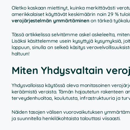
Oletko koskaan miettinyt, kuinka merkittävästi verotu
amerikkalaiset käyttävät keskimäärin noin 29 % tul
verojärjestelmän ymmärtäminen
on tärkeä työkalu
Tässä artikkelissa selvitämme askel askeleelta, miten 
Lisäksi käsittelemme usein kysyttyjä kysymyksiä, joit
loppuun, sinulla on selkeä käsitys verovelvollisuuksis
haltuun!
Miten Yhdysvaltain veroj
Yhdysvalloissa käytössä oleva monitasoinen verojärjest
keräämistä veroista. Tämän hajautetun rakenteen ansio
terveydenhuoltoa, koulutusta, infrastruktuuria ja turv
Näiden tasojen välisen vuorovaikutuksen ymmärtämine
ja suunnitella henkilökohtaista talouttasi viisaasti.