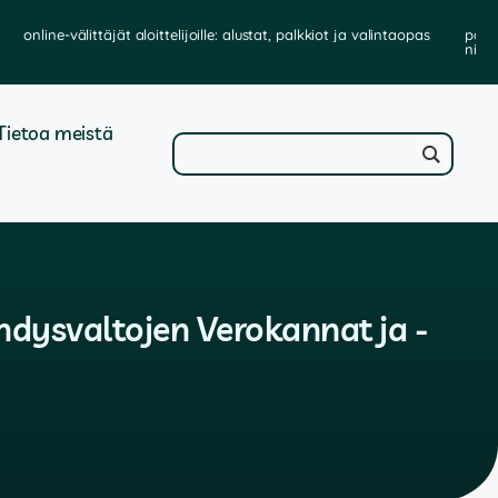
online-välittäjät aloittelijoille: alustat, palkkiot ja valintaopas
parh
niit
Tietoa meistä
hdysvaltojen Verokannat ja -