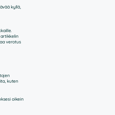
ävää kyllä,
aille.
artikkelin
taa verotus
tojen
ita, kuten
ksesi oikein