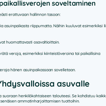
a paikallisverojen soveltaminen
ästi erottuvaan hallinnon tasoon:
ia asuinpaikasta riippumatta. Näihin kuuluvat esimerkiksi lii
evat huomattavasti osavaltioittain.
tä veroja, esimerkiksi kiinteistöveroina tai paikallisina
veroja hänen asuinpaikassaan sovelletaan.
Yhdysvalloissa asuvalle
 suoraan henkilökohtaiseen talouteesi. Se kohdistuu kaikkii
a itsenäisen ammatinharjoittamisen tuottoihin.