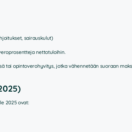
hjoitukset, sairauskulut)
veroprosentteja nettotuloihin.
lisä tai opintoverohyvitys, jotka vähennetään suoraan mak
2025)
le 2025 ovat: