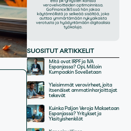
että pk-yritysten kanssa
verovelvoitteiden optimoinnissa.
GoFinance365:ssä hän jakaa
käytännöllistä ja selkeää sisältöä, joka
auttaa ymmärtämään nykyaikaista
verotusta ja hyödyntämään digitaalisia
työkaluja.
SUOSITUT ARTIKKELIT
Mitä ovat IRPF ja IVA
Espanjassa? Opi, Milloin
Kumpaakin Sovelletaan
Yleisimmät verovirheet, joita
itsenäiset ammatinharjoittajat
tekevät
Kuinka Paljon Veroja Maksetaan
Espanjassa? Yritykset ja
Yksityishenkilöt