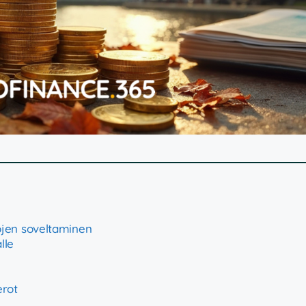
erojen soveltaminen
lle
erot