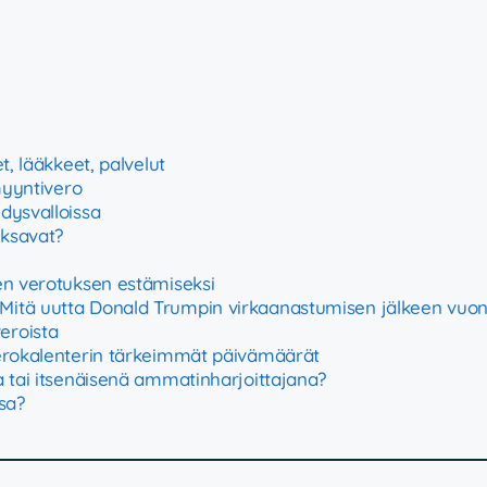
t, lääkkeet, palvelut
myyntivero
dysvalloissa
aksavat?
en verotuksen estämiseksi
 Mitä uutta Donald Trumpin virkaanastumisen jälkeen vuo
eroista
Verokalenterin tärkeimmät päivämäärät
a tai itsenäisenä ammatinharjoittajana?
sa?