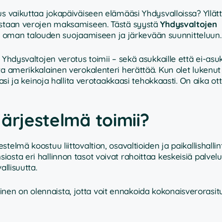
s vaikuttaa jokapäiväiseen elämääsi Yhdysvalloissa? Yllätt
oistaan verojen maksamiseen. Tästä syystä
Yhdysvaltojen
 oman talouden suojaamiseen ja järkevään suunnitteluun.
Yhdysvaltojen verotus toimii – sekä asukkaille että ei-asukk
a amerikkalainen verokalenteri herättää. Kun olet lukenut 
tasi ja keinoja hallita verotaakkaasi tehokkaasti. On aika ot
ärjestelmä toimii?
elmä koostuu liittovaltion, osavaltioiden ja paikallishallin
sta eri hallinnon tasot voivat rahoittaa keskeisiä palvelu
allisuutta.
n on olennaista, jotta voit ennakoida kokonaisverorasitu