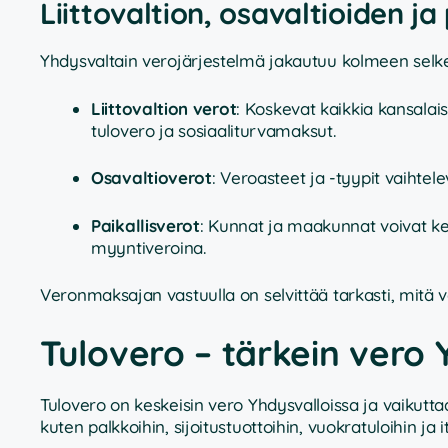
Liittovaltion, osavaltioiden j
Yhdysvaltain verojärjestelmä jakautuu kolmeen selke
Liittovaltion verot
: Koskevat kaikkia kansalais
tulovero ja sosiaaliturvamaksut.
Osavaltioverot
: Veroasteet ja -tyypit vaihtel
Paikallisverot
: Kunnat ja maakunnat voivat kerä
myyntiveroina.
Veronmaksajan vastuulla on selvittää tarkasti, mitä 
Tulovero – tärkein vero 
Tulovero on keskeisin vero Yhdysvalloissa ja vaikuttaa
kuten palkkoihin, sijoitustuottoihin, vuokratuloihin j