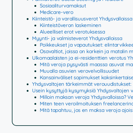
Sosiaaliturvamaksut
Medicare-vero
Kiinteistö- ja varallisuusverot Yhdysvalloissa
Kiinteistöveron laskeminen
Alueelliset erot verotuksessa
Myynti- ja valmisteverot Yhdysvalloissa
Poikkeukset ja vapautukset: elintarvikkee
Osavaltiot, joissa on korkein ja matalin 
Ulkomaalaisten ja ei-residenttien verotus Yh
Mitä veroja pysyvästi maassa asuvat m
Muualla asuvien verovelvollisuudet
Kansainväliset sopimukset kaksinkertais
Yhdysvaltojen tärkeimmät verouudistukset:
Usein kysyttyjä kysymyksiä Yhdysvaltojen v
Milloin maksan veroja Yhdysvalloissa? 
Miten teen veroilmoituksen freelancerin
Mitä tapahtuu, jos en maksa veroja ajois