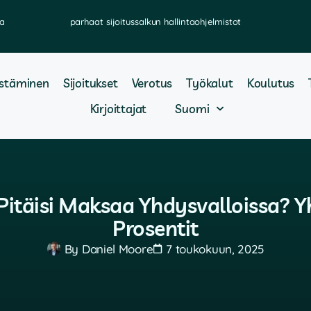
ka
parhaat sijoitussalkun hallintaohjelmistot
stäminen
Sijoitukset
Verotus
Työkalut
Koulutus
Kirjoittajat
Suomi
Pitäisi Maksaa Yhdysvalloissa? Y
Prosentit
By
Daniel Moore
7 toukokuun, 2025