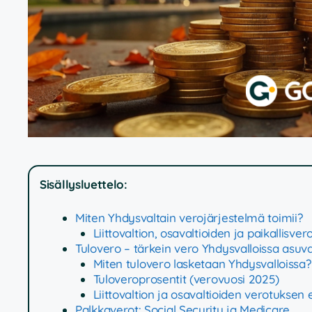
Sisällysluettelo:
Miten Yhdysvaltain verojärjestelmä toimii?
Liittovaltion, osavaltioiden ja paikallisv
Tulovero – tärkein vero Yhdysvalloissa asuva
Miten tulovero lasketaan Yhdysvalloissa?
Tuloveroprosentit (verovuosi 2025)
Liittovaltion ja osavaltioiden verotuksen 
Palkkaverot: Social Security ja Medicare