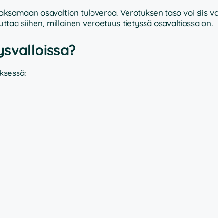
n maksamaan osavaltion tuloveroa. Verotuksen taso voi siis va
taa siihen, millainen veroetuus tietyssä osavaltiossa on.
ysvalloissa?
ksessä: