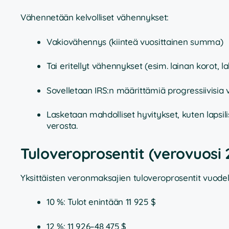
Vähennetään kelvolliset vähennykset:
Vakiovähennys (kiinteä vuosittainen summa)
Tai eritellyt vähennykset (esim. lainan korot, la
Sovelletaan IRS:n määrittämiä progressiivisia 
Lasketaan mahdolliset hyvitykset, kuten lapsi
verosta.
Tuloveroprosentit (verovuosi 
Yksittäisten veronmaksajien tuloveroprosentit vuodel
10 %: Tulot enintään 11 925 $
12 %: 11 926–48 475 $