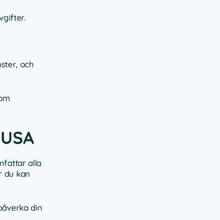
gifter.
nster, och
som
i USA
mfattar alla
r du kan
 påverka din