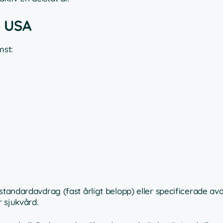
i USA
mst:
 standardavdrag (fast årligt belopp) eller specificerade a
r sjukvård.