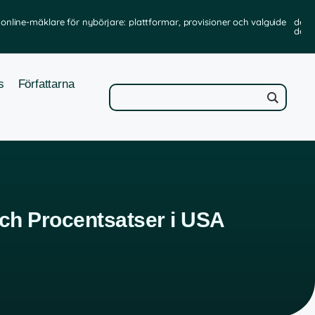
online-mäklare för nybörjare: plattformar, provisioner och valguide
de b
de t
s
Författarna
Och Procentsatser i USA