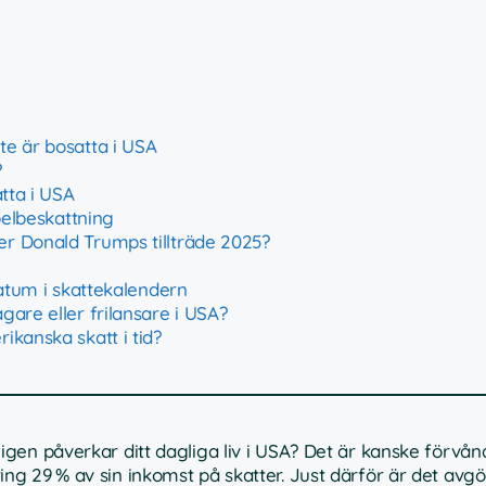
te är bosatta i USA
?
tta i USA
belbeskattning
er Donald Trumps tillträde 2025?
datum i skattekalendern
are eller frilansare i USA?
kanska skatt i tid?
gen påverkar ditt dagliga liv i USA? Det är kanske förvå
g 29 % av sin inkomst på skatter. Just därför är det avgö