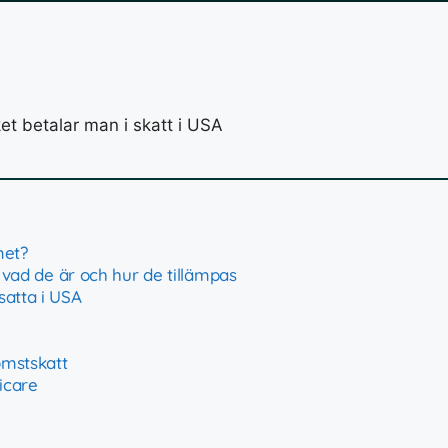
met?
– vad de är och hur de tillämpas
satta i USA
omstskatt
icare