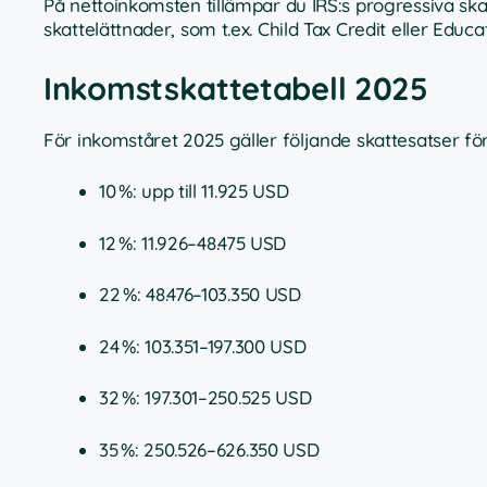
På nettoinkomsten tillämpar du IRS:s progressiva ska
skattelättnader, som t.ex. Child Tax Credit eller Educa
Inkomstskattetabell 2025
För inkomståret 2025 gäller följande skattesatser för
10 %: upp till 11.925 USD
12 %: 11.926–48.475 USD
22 %: 48.476–103.350 USD
24 %: 103.351–197.300 USD
32 %: 197.301–250.525 USD
35 %: 250.526–626.350 USD