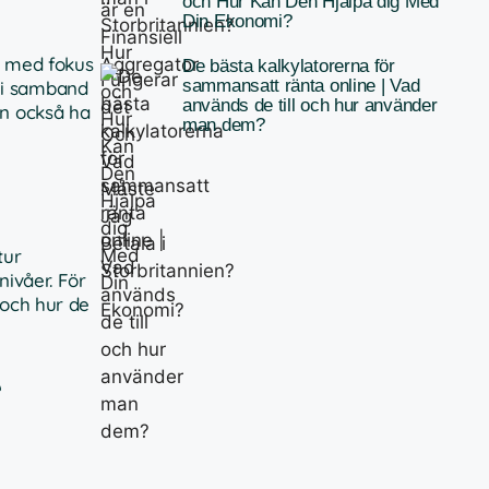
och Hur Kan Den Hjälpa dig Med
Din Ekonomi?
– med fokus
De bästa kalkylatorerna för
sammansatt ränta online | Vad
r i samband
används de till och hur använder
an också ha
man dem?
tur
nivåer. För
 och hur de
e