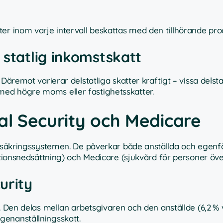
er inom varje intervall beskattas med den tillhörande pro
 statlig inkomstskatt
Däremot varierar delstatliga skatter kraftigt – vissa delst
ed högre moms eller fastighetsskatter.
al Security och Medicare
försäkringssystemen. De påverkar både anställda och egen
ktionsnedsättning) och Medicare (sjukvård för personer över
urity
. Den delas mellan arbetsgivaren och den anställde (6,2 % 
genanställningsskatt.