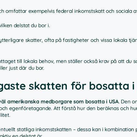
och omfattar exempelvis federal inkomstskatt och sociala av
lken delstat du bor i.
terligare skatter, ofta på fastigheter och vissa lokala tjä
taget till lokala behov, men ställer också krav på att du 
er just där du bor.
gaste skatten för bosatta 
åväl amerikanska medborgare som bosatta i USA
. Den o
r och egenföretagande. Att förstå hur den beräknas och hu
itet.
entuellt statliga inkomstskatten – dessa kan i kombination
tiv en delstat är.