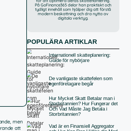
för att optimera deras skattehantering.
På GoFinance365 delar han praktiskt och
tydligt innehåll som hjälper dig att förstå
modern beskattning och dra nytta av
digitala verktyg.
POPULÄRA ARTIKLAR
Internationell skatteplanering:
Guide för nybörjare
De vanligaste skattefelen som
egenföretagare begår
Hur Mycket Skatt Betalar man i
Storbritannien? Hur Fungerar det
Och Vad Måste Jag Betala i
Storbritannien?
nande, men
Vad är en Finansiell Aggregator
rande att