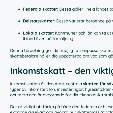
Federala skatter
: Dessa gäller i hela landet 
Delstatsskatter
: Dessa varierar beroende på vi
Lokala skatter
: Kommuner och län kan ta ut yt
ibland även på försäljning.
Denna fördelning gör det möjligt att anpassa skatteut
skattebetalare håller dig uppdaterad om vad som gäll
Inkomstskatt – den vikti
Inkomstskatten är den mest centrala
skatten för s
typer av inkomster: lön, investeringar, hyresintäkte
optimera den är avgörande för din ekonomiska stabil
Det är viktigt att tänka på både den federala och ev
ekonomi avsevärt och avgöra hur skattemässigt attrak