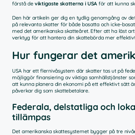
förstå de
viktigaste skatterna i USA
för att kunna s
Den här artikeln ger dig en tydlig genomgång av d
på relevanta skatter för både bosatta och icke-bosa
med det amerikanska skatteåret. Efter att ha läst art
verktyg för att hantera din skattebörda mer effektivt.
Hur fungerar det ameri
USA har ett flernivåsystem där skatter tas ut på feder
möjliggör finansiering av viktiga samhällstjänster som
att kunna planera din ekonomi på ett effektivt sätt ä
påverkar dig som skattebetalare.
Federala, delstatliga och lok
tillämpas
Det amerikanska skattesystemet bygger på tre nivå