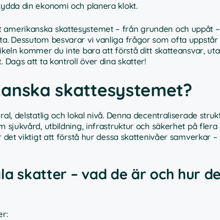
kydda din ekonomi och planera klokt.
et amerikanska skattesystemet – från grunden och uppåt 
tta. Dessutom besvarar vi vanliga frågor som ofta uppstå
ikeln kommer du inte bara att förstå ditt skatteansvar, ut
 Dags att ta kontroll över dina skatter!
kanska skattesystemet?
al, delstatlig och lokal nivå. Denna decentraliserade struk
 sjukvård, utbildning, infrastruktur och säkerhet på flera 
r det viktigt att förstå hur dessa skattenivåer samverkar –
ala skatter – vad de är och hur d
er: