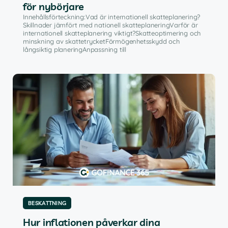
för nybörjare
Innehållsförteckning:Vad är internationell skatteplanering?
Skillnader jämfört med nationell skatteplaneringVarför är
internationell skatteplanering viktigt?Skatteoptimering och
minskning av skattetrycketFörmögenhetsskydd och
långsiktig planeringAnpassning till
BESKATTNING
Hur inflationen påverkar dina