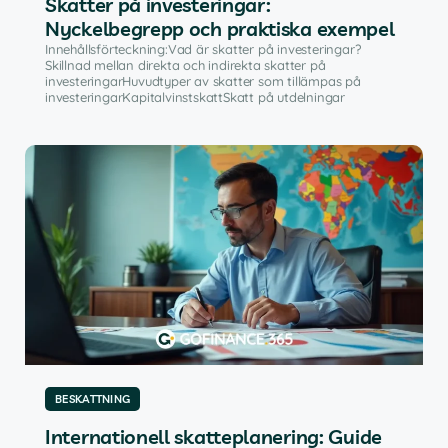
Skatter på investeringar:
Nyckelbegrepp och praktiska exempel
Innehållsförteckning:Vad är skatter på investeringar?
Skillnad mellan direkta och indirekta skatter på
investeringarHuvudtyper av skatter som tillämpas på
investeringarKapitalvinstskattSkatt på utdelningar
BESKATTNING
Internationell skatteplanering: Guide