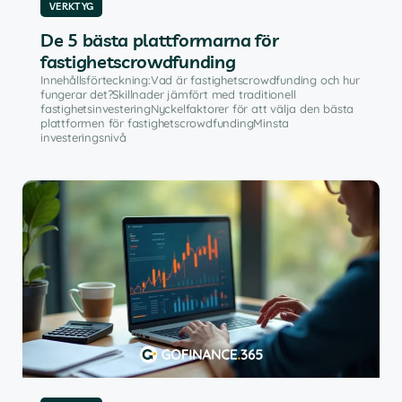
VERKTYG
De 5 bästa plattformarna för
fastighetscrowdfunding
Innehållsförteckning:Vad är fastighetscrowdfunding och hur
fungerar det?Skillnader jämfört med traditionell
fastighetsinvesteringNyckelfaktorer för att välja den bästa
plattformen för fastighetscrowdfundingMinsta
investeringsnivå