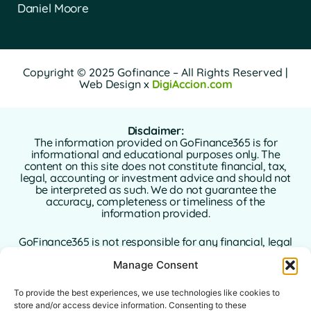
Daniel Moore
Copyright © 2025 Gofinance – All Rights Reserved |
Web Design x
DigiAccion.com
Disclaimer:
The information provided on GoFinance365 is for
informational and educational purposes only. The
content on this site does not constitute financial, tax,
legal, accounting or investment advice and should not
be interpreted as such. We do not guarantee the
accuracy, completeness or timeliness of the
information provided.
GoFinance365 is not responsible for any financial, legal
or tax decisions made by users based on the content
Manage Consent
of this website. We strongly recommend consulting a
qualified and licensed professional advisor in your
country of residence before making any decisions
To provide the best experiences, we use technologies like cookies to
regarding your personal or business finances.
store and/or access device information. Consenting to these