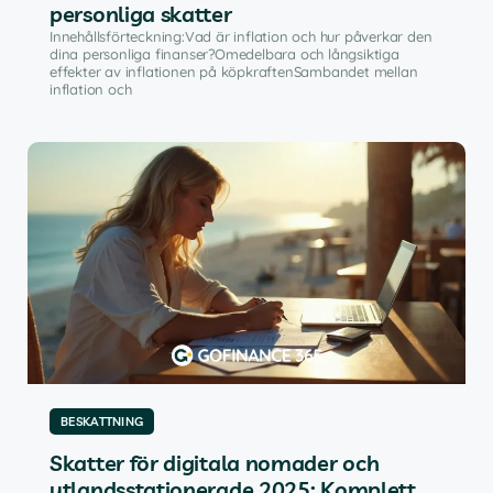
personliga skatter
Innehållsförteckning:Vad är inflation och hur påverkar den
dina personliga finanser?Omedelbara och långsiktiga
effekter av inflationen på köpkraftenSambandet mellan
inflation och
BESKATTNING
Skatter för digitala nomader och
utlandsstationerade 2025: Komplett