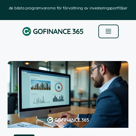
de bästa programvarorna för förvaltning av investeringsportföljer