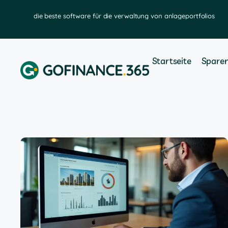
hen
die beste software für die verwaltung von anlageportfolios
Startseite
Spare