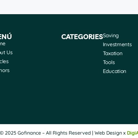
Saving
ENÚ
CATEGORIES
me
Investments
ut Us
Taxation
cles
Tools
hors
Education
© 2025 Gofinance – All Rights Reserved | Web Design x
Digi