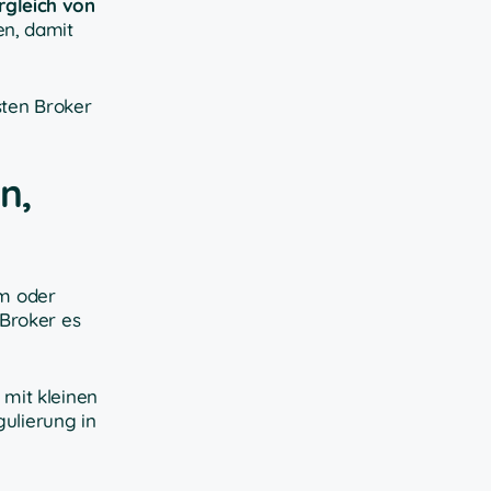
gleich von
en, damit
sten Broker
n,
rm oder
 Broker es
mit kleinen
gulierung in