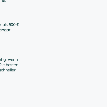
nne.
r als 500 €
 sogar
htig, wenn
Die besten
schneller