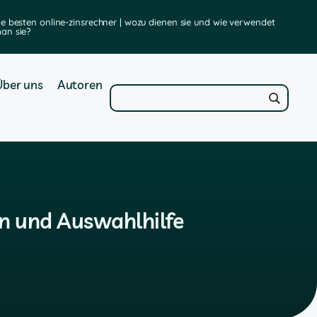
ie besten online-zinsrechner | wozu dienen sie und wie verwendet
st
an sie?
Über uns
Autoren
en und Auswahlhilfe