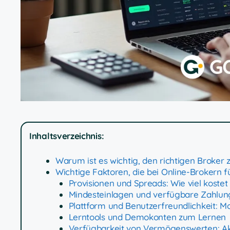
Inhaltsverzeichnis:
Warum ist es wichtig, den richtigen Broker
Wichtige Faktoren, die bei Online-Brokern f
Provisionen und Spreads: Wie viel kostet 
Mindesteinlagen und verfügbare Zahlu
Plattform und Benutzerfreundlichkeit: Mo
Lerntools und Demokonten zum Lernen
Verfügbarkeit von Vermögenswerten: A