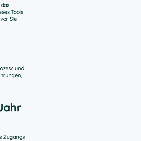
 das
eses Tools
vor Sie
rozess und
ährungen,
Jahr
es Zugangs