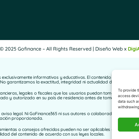
© 2025 Gofinance – All Rights Reserved | Diseño Web x
Digi
xclusivamente informativos y educativos. El contenido de este sitio we
. No garantizamos la exactitud, integridad ni actualidad de la informa
To provide t
nancieras, legales o fiscales que los usuarios puedan tomar basándos
access devic
cado y autorizado en su país de residencia antes de tomar cualquier d
data such as
withdrawing
te aviso legal. Ni GoFinance365 ni sus autores o colaboradores asumen
mación proporcionada.
A
ramientas o consejos ofrecidos pueden no ser aplicables o estar permi
ilidad del contenido de acuerdo con sus leyes locales.