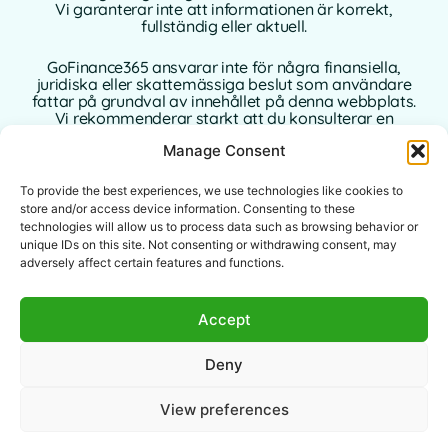
Vi garanterar inte att informationen är korrekt,
fullständig eller aktuell.
GoFinance365 ansvarar inte för några finansiella,
juridiska eller skattemässiga beslut som användare
fattar på grundval av innehållet på denna webbplats.
Vi rekommenderar starkt att du konsulterar en
kvalificerad och auktoriserad professionell rådgivare i
Manage Consent
ditt hemland innan du fattar några beslut som rör dina
personliga eller affärsmässiga finanser.
To provide the best experiences, we use technologies like cookies to
Användning av denna webbplats innebär att du
store and/or access device information. Consenting to these
accepterar denna ansvarsfriskrivning i sin helhet.
technologies will allow us to process data such as browsing behavior or
Varken GoFinance365 eller dess författare eller
unique IDs on this site. Not consenting or withdrawing consent, may
bidragsgivare tar något ansvar för direkta, indirekta
adversely affect certain features and functions.
eller följdskador som uppstår till följd av
användningen av den information som tillhandahålls.
Accept
Denna webbplats är avsedd för en global publik. De
verktyg eller råd som erbjuds kanske inte är
Deny
tillämpliga eller tillåtna i vissa jurisdiktioner. Varje
användare är ansvarig för att kontrollera lagligheten,
relevansen och tillämpligheten av innehållet enligt sin
View preferences
lokala lagstiftning.