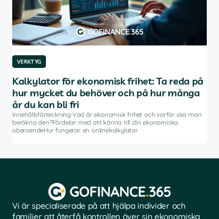
VERKTYG
VE
Kalkylator för ekonomisk frihet: Ta reda på
De
hur mycket du behöver och på hur många
av
år du kan bli fri
Inne
inve
Innehållsförteckning:Vad är ekonomisk frihet och varför ska man
rådg
beräkna den?Fördelar med att känna till din ekonomiska
å
pro
oberoendeHur fungerar en onlinekalkylator
Vi är specialiserade på att hjälpa individer och
familjer att återfå kontrollen över sin ekonomiska