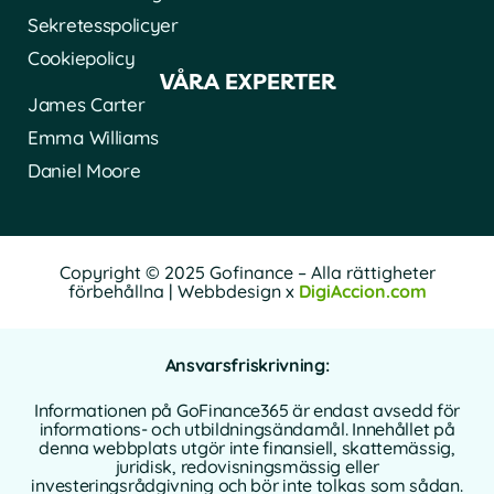
Sekretesspolicyer
Cookiepolicy
VÅRA EXPERTER
James Carter
Emma Williams
Daniel Moore
Copyright © 2025 Gofinance – Alla rättigheter
förbehållna | Webbdesign x
DigiAccion.com
Ansvarsfriskrivning:
Informationen på GoFinance365 är endast avsedd för
informations- och utbildningsändamål. Innehållet på
denna webbplats utgör inte finansiell, skattemässig,
juridisk, redovisningsmässig eller
investeringsrådgivning och bör inte tolkas som sådan.