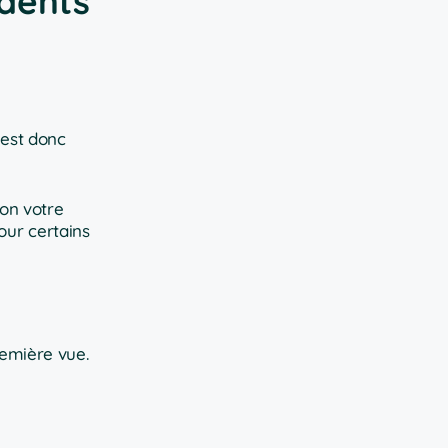
idents
 est donc
lon votre
our certains
remière vue.