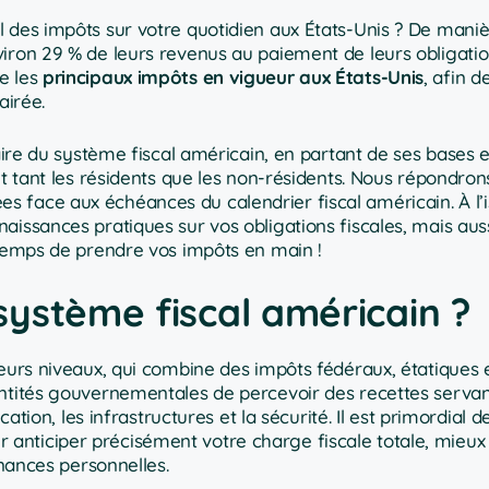
l des impôts sur votre quotidien aux États-Unis ? De mani
iron 29 % de leurs revenus au paiement de leurs obligation
e les
principaux impôts en vigueur aux États-Unis
, afin 
airée.
laire du système fiscal américain, en partant de ses bases 
nt tant les résidents que les non-résidents. Nous répondron
 face aux échéances du calendrier fiscal américain. À l’
issances pratiques sur vos obligations fiscales, mais aussi
 temps de prendre vos impôts en main !
ystème fiscal américain ?
eurs niveaux, qui combine des impôts fédéraux, étatiques e
entités gouvernementales de percevoir des recettes servan
cation, les infrastructures et la sécurité. Il est primordial d
nticiper précisément votre charge fiscale totale, mieux 
inances personnelles.