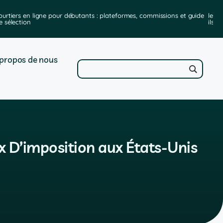
ourtiers en ligne pour débutants : plateformes, commissions et guide
les m
e sélection
ils e
propos de nous
x D’imposition aux États-Unis