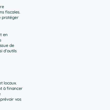
ère
s fiscales.
de protéger
et en
s
issue de
 d’outils
t locaux.
t à financer
e
prévoir vos