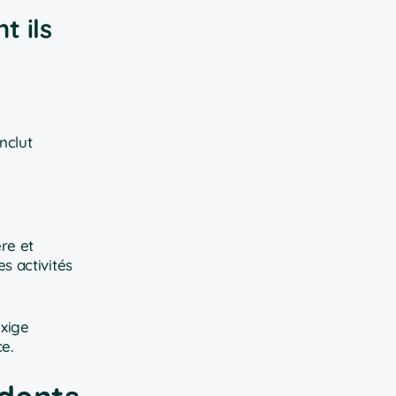
t ils
inclut
re et
s activités
exige
e.