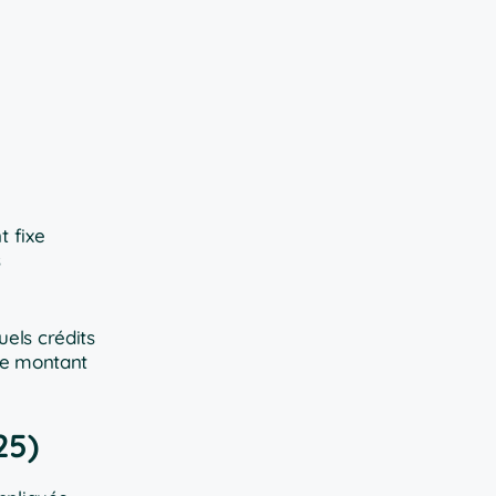
t fixe
s
uels crédits
 le montant
25)