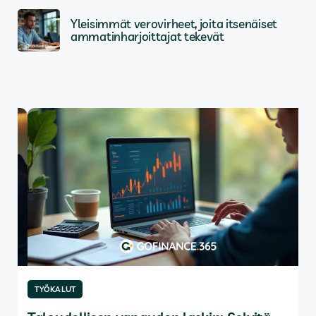
Yleisimmät verovirheet, joita itsenäiset
ammatinharjoittajat tekevät
TYÖKALUT
TY