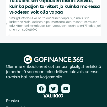
Taloudellisen vapauden laskin: Selvitä,
Pa
kuinka paljon tarvitset ja kuinka monessa
Sisä
autt
vuodessa voit olla vapaa
ohje
Sisällysluettelo:Mikä on taloudellinen vapaus ja miksi sitä
salk
lasketaan?Taloudellisen riippumattomuuden tason tuntemisen
vat
edutMiten online-taloudellisen vapauden laskin toimii?Tiedot, jotka
sinun on syötettävä
Olemme erikoistuneet auttamaan yksityishenkilöitä
ja perheitä saamaan taloudellisen tulevaisuutensa
takaisin hallintaan korjaamalla.
VALIKKO
Etusivu