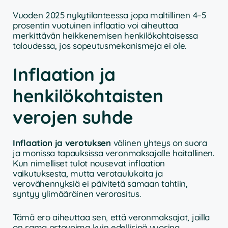
Vuoden 2025 nykytilanteessa jopa maltillinen 4–5
prosentin vuotuinen inflaatio voi aiheuttaa
merkittävän heikkenemisen henkilökohtaisessa
taloudessa, jos sopeutusmekanismeja ei ole.
Inflaation ja
henkilökohtaisten
verojen suhde
Inflaation ja verotuksen
välinen yhteys on suora
ja monissa tapauksissa veronmaksajalle haitallinen.
Kun nimelliset tulot nousevat inflaation
vaikutuksesta, mutta verotaulukoita ja
verovähennyksiä ei päivitetä samaan tahtiin,
syntyy ylimääräinen verorasitus.
Tämä ero aiheuttaa sen, että veronmaksajat, joilla
on sama ostovoima kuin edellisinä vuosina,