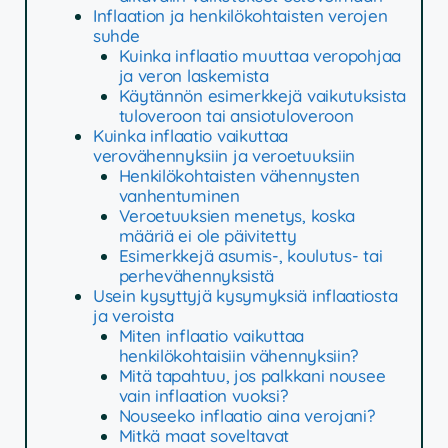
Inflaation ja henkilökohtaisten verojen
suhde
Kuinka inflaatio muuttaa veropohjaa
ja veron laskemista
Käytännön esimerkkejä vaikutuksista
tuloveroon tai ansiotuloveroon
Kuinka inflaatio vaikuttaa
verovähennyksiin ja veroetuuksiin
Henkilökohtaisten vähennysten
vanhentuminen
Veroetuuksien menetys, koska
määriä ei ole päivitetty
Esimerkkejä asumis-, koulutus- tai
perhevähennyksistä
Usein kysyttyjä kysymyksiä inflaatiosta
ja veroista
Miten inflaatio vaikuttaa
henkilökohtaisiin vähennyksiin?
Mitä tapahtuu, jos palkkani nousee
vain inflaation vuoksi?
Nouseeko inflaatio aina verojani?
Mitkä maat soveltavat