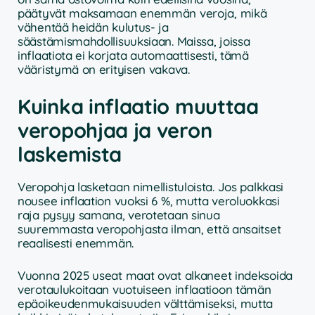
päätyvät maksamaan enemmän veroja, mikä
vähentää heidän kulutus- ja
säästämismahdollisuuksiaan. Maissa, joissa
inflaatiota ei korjata automaattisesti, tämä
vääristymä on erityisen vakava.
Kuinka inflaatio muuttaa
veropohjaa ja veron
laskemista
Veropohja lasketaan nimellistuloista. Jos palkkasi
nousee inflaation vuoksi 6 %, mutta veroluokkasi
raja pysyy samana, verotetaan sinua
suuremmasta veropohjasta ilman, että ansaitset
reaalisesti enemmän.
Vuonna 2025 useat maat ovat alkaneet indeksoida
verotaulukoitaan vuotuiseen inflaatioon tämän
epäoikeudenmukaisuuden välttämiseksi, mutta