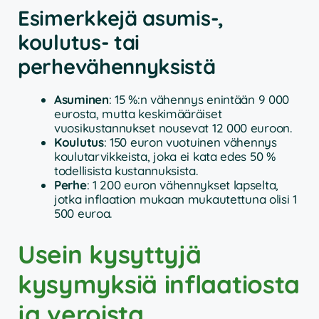
Esimerkkejä asumis-,
koulutus- tai
perhevähennyksistä
Asuminen
: 15 %:n vähennys enintään 9 000
eurosta, mutta keskimääräiset
vuosikustannukset nousevat 12 000 euroon.
Koulutus
: 150 euron vuotuinen vähennys
koulutarvikkeista, joka ei kata edes 50 %
todellisista kustannuksista.
Perhe
: 1 200 euron vähennykset lapselta,
jotka inflaation mukaan mukautettuna olisi 1
500 euroa.
Usein kysyttyjä
kysymyksiä inflaatiosta
ja veroista