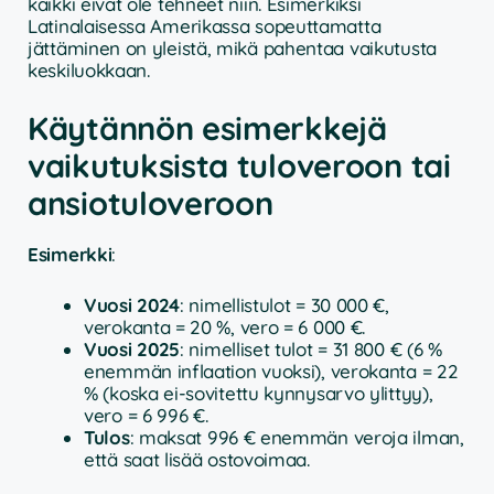
kaikki eivät ole tehneet niin. Esimerkiksi
Latinalaisessa Amerikassa sopeuttamatta
jättäminen on yleistä, mikä pahentaa vaikutusta
keskiluokkaan.
Käytännön esimerkkejä
vaikutuksista tuloveroon tai
ansiotuloveroon
Esimerkki
:
Vuosi 2024
: nimellistulot = 30 000 €,
verokanta = 20 %, vero = 6 000 €.
Vuosi 2025
: nimelliset tulot = 31 800 € (6 %
enemmän inflaation vuoksi), verokanta = 22
% (koska ei-sovitettu kynnysarvo ylittyy),
vero = 6 996 €.
Tulos
: maksat 996 € enemmän veroja ilman,
että saat lisää ostovoimaa.