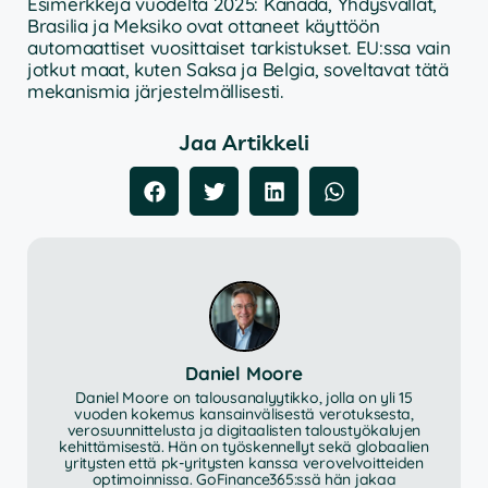
Esimerkkejä vuodelta 2025: Kanada, Yhdysvallat,
Brasilia ja Meksiko ovat ottaneet käyttöön
automaattiset vuosittaiset tarkistukset. EU:ssa vain
jotkut maat, kuten Saksa ja Belgia, soveltavat tätä
mekanismia järjestelmällisesti.
Jaa Artikkeli
Daniel Moore
Daniel Moore on talousanalyytikko, jolla on yli 15
vuoden kokemus kansainvälisestä verotuksesta,
verosuunnittelusta ja digitaalisten taloustyökalujen
kehittämisestä. Hän on työskennellyt sekä globaalien
yritysten että pk-yritysten kanssa verovelvoitteiden
optimoinnissa. GoFinance365:ssä hän jakaa