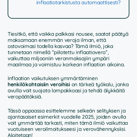
inflaatiotarkistusta automaattisesti?
Tiesitkö, että vaikka palkkasi nousee, saatat päätyä
maksamaan enemmän veroja ilman, että
ostovoimasi todella kasvaa? Tämä ilmiö, joka
tunnetaan nimellä ”piilotettu inflaatiovero”,
vaikuttaa miljooniin veronmaksajiin ympäri
maailmaa ja voimistuu korkean inflaation aikoina.
Inflaation vaikutuksen ymmärtäminen
henkilökohtaisiin veroihisi
on tärkeä työkalu, jonka
avulla voit suojata lompakkoasi ja tehdä älykkäitä
veropäätöksiä.
Tässä oppaassa esittelemme selkeän selityksen ja
ajantasaiset esimerkit vuodelle 2025, joiden avulla
voit ymmärtää tarkasti, miten tämä ilmiö vaikuttaa
vuotuiseen veroilmoitukseesi ja verovähennyksiisi.
Aloitetaan!