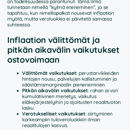
on todellisuudessa parantunut. Tämä ilmiö
tunnetaan nimellä ”kylmä eteneminen”, ja se
tapahtuu, kun nimellispalkat nousevat inflaation
myötä, mutta veroluokkia ei päivitetä samassa
suhteessa.
Inflaation välittömät ja
pitkän aikavälin vaikutukset
ostovoimaan
Välittömät vaikutukset
: perustarvikkeiden
hintojen nousu, palvelujen kallistuminen ja
säästämismarginaalin pieneneminen.
Pitkän aikavälin vaikutukset
: rahan arvon
kumulatiivinen menetys, vaikutus
eläkejärjestelyihin ja sijoitusten reaalituoton
lasku.
Verotukselliset vaikutukset
: siirtyminen
korkeampiin tuloveroluokkiin ilman
reaalitulojen kasvua.