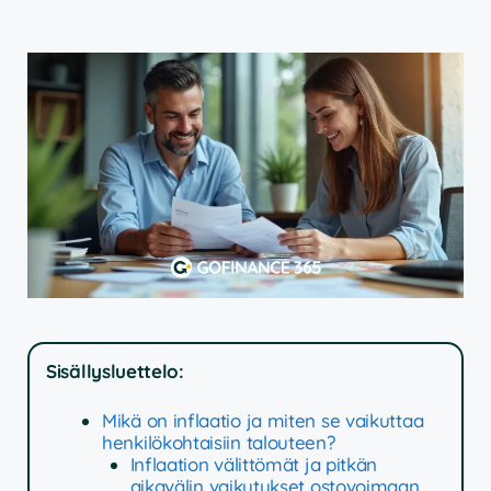
Sisällysluettelo:
Mikä on inflaatio ja miten se vaikuttaa
henkilökohtaisiin talouteen?
Inflaation välittömät ja pitkän
aikavälin vaikutukset ostovoimaan