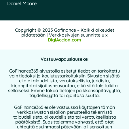
Daniel Moore
Copyright © 2025 Gofinance – Kaikki oikeudet
pidätetään | Verkkosivujen suunnittelu x
DigiAccion.com
Vastuuvapauslauseke:
GoFinance365-sivustolla esitetyt tiedot on tarkoitettu
vain tiedoksi ja koulutustarkoituksiin. Sivuston sisältö
ei ole taloudellista, verotuksellista, juridista,
kirjanpitotai sijoitusneuvontaa, eikä sitä tule tulkita
sellaiseksi. Emme takaa tietojen paikkansapitävyyttä,
täydellisyyttä tai ajantasaisuutta.
GoFinance365 ei ole vastuussa käyttäjien tämän
verkkosivuston sisällön perusteella tekemistä
taloudellisista, oikeudellisista tai verotuksellisista
päätöksistä. Suosittelemme vahvasti, että otat
yhteyttä asuinmaasi pätevään ja lisensoituun