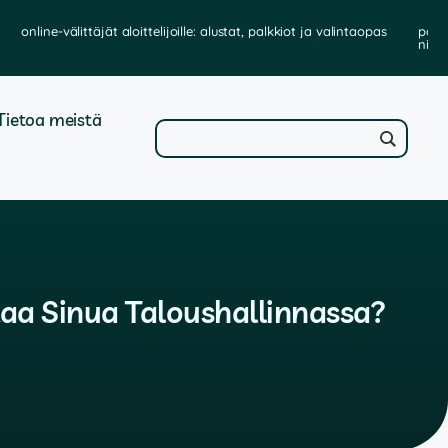
online-välittäjät aloittelijoille: alustat, palkkiot ja valintaopas
parh
niit
Tietoa meistä
taa Sinua Taloushallinnassa?