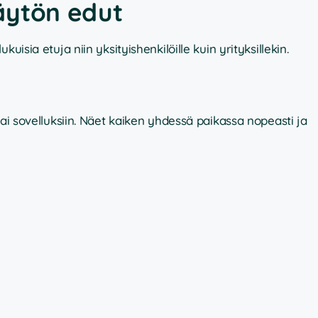
äytön edut
uisia etuja niin yksityishenkilöille kuin yrityksillekin.
tai sovelluksiin. Näet kaiken yhdessä paikassa nopeasti ja