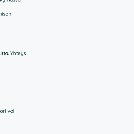
misen
utta. Yhteys
ori voi