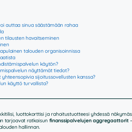
 voi auttaa sinua säästämään rahaa
la
n tilausten havaitseminen
inen
 apulainen talouden organisoinnissa
aatista
yhdistämispalvelun käytön?
tämispalvelun näyttämät tiedot?
 yhteensopivia sijoitussovellusten kanssa?
un käyttö turvallista?
kitilisi, luottokorttisi ja rahoitustuotteesi yhdessä näkymä
hän tarjoavat ratkaisun
finanssipalvelujen aggregaattorit
talouden hallinnan.