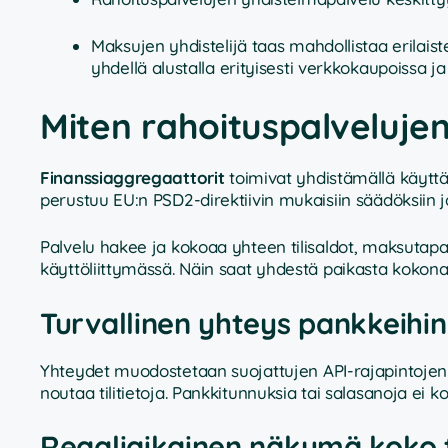
Maksujen yhdistelijä taas mahdollistaa erilaist
yhdellä alustalla erityisesti verkkokaupoissa j
Miten rahoituspalvelujen 
Finanssiaggregaattorit
toimivat yhdistämällä käyttäj
perustuu EU:n PSD2-direktiivin mukaisiin säädöksiin 
Palvelu hakee ja kokoaa yhteen tilisaldot, maksutapah
käyttöliittymässä. Näin saat yhdestä paikasta kokonai
Turvallinen yhteys pankkeihin
Yhteydet muodostetaan suojattujen API-rajapintojen a
noutaa tilitietoja. Pankkitunnuksia tai salasanoja ei 
Reaaliaikainen näkymä koko 