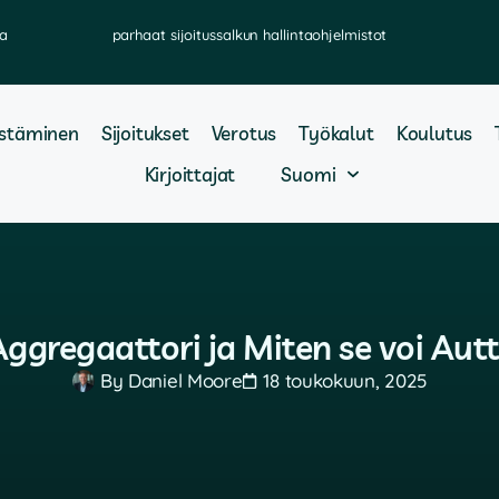
ka
parhaat sijoitussalkun hallintaohjelmistot
stäminen
Sijoitukset
Verotus
Työkalut
Koulutus
Kirjoittajat
Suomi
Aggregaattori ja Miten se voi Aut
By
Daniel Moore
18 toukokuun, 2025