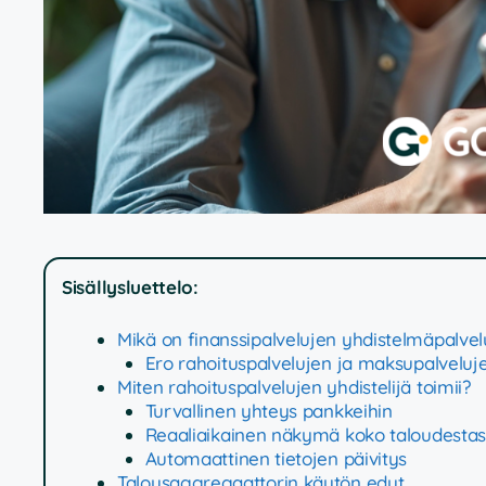
Sisällysluettelo:
Mikä on finanssipalvelujen yhdistelmäpalvel
Ero rahoituspalvelujen ja maksupalveluje
Miten rahoituspalvelujen yhdistelijä toimii?
Turvallinen yhteys pankkeihin
Reaaliaikainen näkymä koko taloudestas
Automaattinen tietojen päivitys
Talousaggregaattorin käytön edut