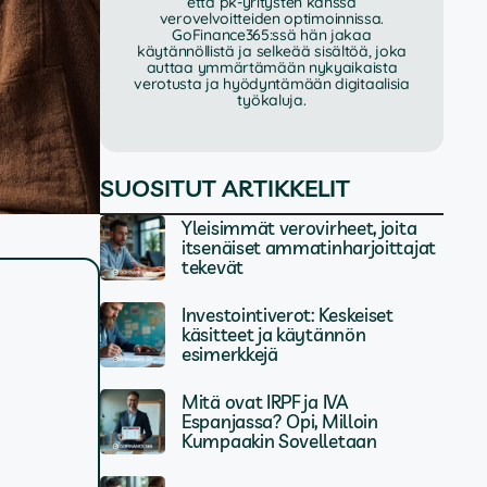
että pk-yritysten kanssa
verovelvoitteiden optimoinnissa.
GoFinance365:ssä hän jakaa
käytännöllistä ja selkeää sisältöä, joka
auttaa ymmärtämään nykyaikaista
verotusta ja hyödyntämään digitaalisia
työkaluja.
SUOSITUT ARTIKKELIT
Yleisimmät verovirheet, joita
itsenäiset ammatinharjoittajat
tekevät
Investointiverot: Keskeiset
käsitteet ja käytännön
esimerkkejä
Mitä ovat IRPF ja IVA
Espanjassa? Opi, Milloin
Kumpaakin Sovelletaan