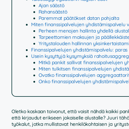
Ajan säästö
Rahansäästö
Paremmat päätökset datan pohjalta
Miten finanssipalvelujen yhdistämispalvelu
Perheen menojen hallinta yhdellä alustal
Tarpeettomien maksujen ja päällekkäiste
Yritystalouden hallinnan yksinkertaistam
Finanssipalvelujen yhdistämispalvelu: paras
Usein kysyttyjä kysymyksiä rahoitusaggreg
Mitkä pankit sallivat finanssipalvelujen 
Miten tulkitsen finanssipalvelujen yhdis
Ovatko finanssipalvelujen aggregaattorit
Onko finanssipalvelujen yhdistämispalvel
Oletko koskaan toivonut, että voisit nähdä kaikki pank
että kirjaudut erikseen jokaiselle alustalle? Juuri tä
työkalut, jotka mullistavat henkilökohtaisen ja yritys