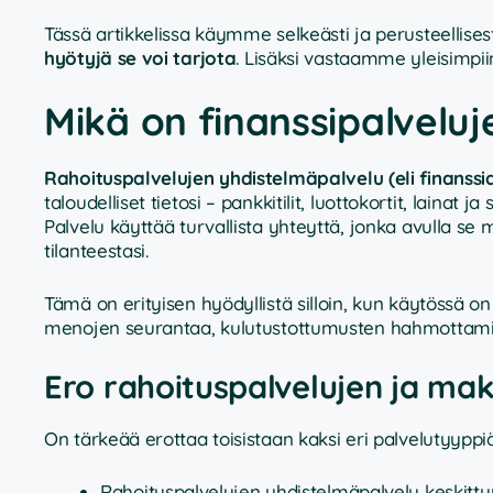
Tässä artikkelissa käymme selkeästi ja perusteellisest
hyötyjä se voi tarjota
. Lisäksi vastaamme yleisimpii
Mikä on finanssipalvelu
Rahoituspalvelujen yhdistelmäpalvelu (eli finanss
taloudelliset tietosi – pankkitilit, luottokortit, lainat j
Palvelu käyttää turvallista yhteyttä, jonka avulla s
tilanteestasi.
Tämä on erityisen hyödyllistä silloin, kun käytössä on 
menojen seurantaa, kulutustottumusten hahmottamista
Ero rahoituspalvelujen ja mak
On tärkeää erottaa toisistaan kaksi eri palvelutyyppiä
Rahoituspalvelujen yhdistelmäpalvelu keskitt