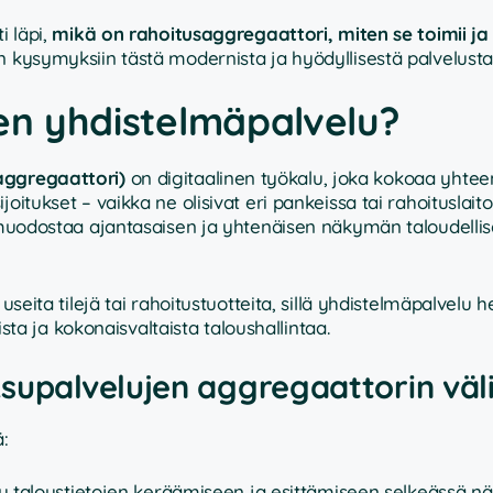
i läpi,
mikä on rahoitusaggregaattori, miten se toimii ja 
n kysymyksiin tästä modernista ja hyödyllisestä palvelusta
jen yhdistelmäpalvelu?
iaggregaattori)
on digitaalinen työkalu, joka kokoaa yhtee
a sijoitukset – vaikka ne olisivat eri pankeissa tai rahoituslaito
e muodostaa ajantasaisen ja yhtenäisen näkymän taloudellis
useita tilejä tai rahoitustuotteita, sillä yhdistelmäpalvelu h
 ja kokonaisvaltaista taloushallintaa.
supalvelujen aggregaattorin väli
:
yy taloustietojen keräämiseen ja esittämiseen selkeässä n