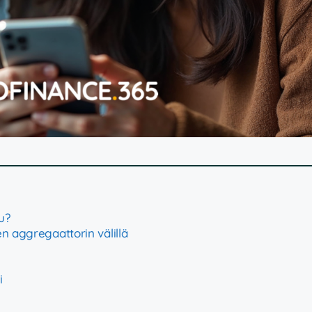
u?
n aggregaattorin välillä
i