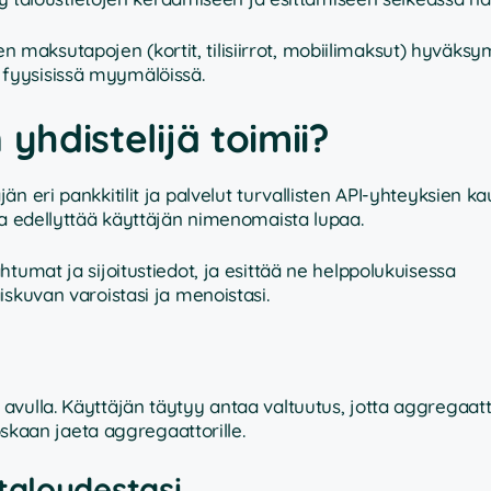
en maksutapojen (kortit, tilisiirrot, mobiilimaksut) hyväksy
a fyysisissä myymälöissä.
yhdistelijä toimii?
än eri pankkitilit ja palvelut turvallisten API-yhteyksien ka
ja edellyttää käyttäjän nimenomaista lupaa.
tumat ja sijoitustiedot, ja esittää ne helppolukuisessa
skuvan varoistasi ja menoistasi.
vulla. Käyttäjän täytyy antaa valtuutus, jotta aggregaatt
koskaan jaeta aggregaattorille.
taloudestasi