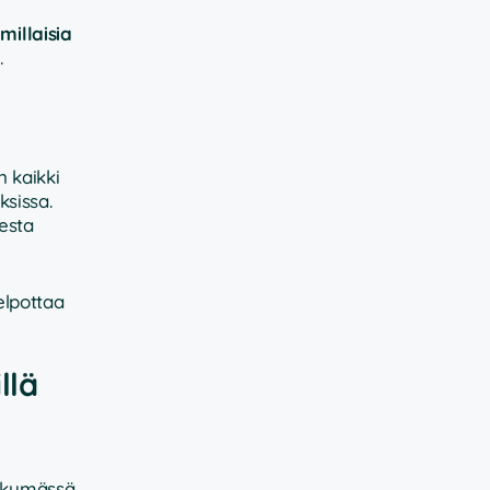
millaisia
.
n kaikki
ksissa.
esta
elpottaa
llä
äkymässä.