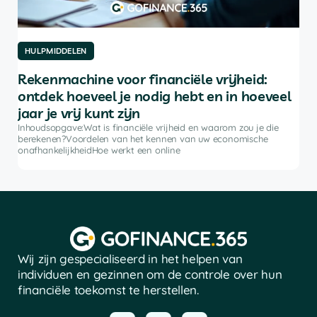
HULPMIDDELEN
HU
Rekenmachine voor financiële vrijheid:
De
ontdek hoeveel je nodig hebt en in hoeveel
be
jaar je vrij kunt zijn
rkt
Inh
ke
bele
Inhoudsopgave:Wat is financiële vrijheid en waarom zou je die
advi
berekenen?Voordelen van het kennen van uw economische
soft
onafhankelijkheidHoe werkt een online
Wij zijn gespecialiseerd in het helpen van
individuen en gezinnen om de controle over hun
financiële toekomst te herstellen.