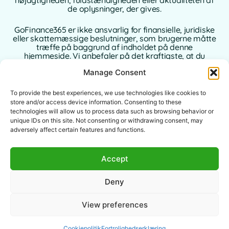
de oplysninger, der gives.
GoFinance365 er ikke ansvarlig for finansielle, juridiske
eller skattemæssige beslutninger, som brugerne måtte
træffe på baggrund af indholdet på denne
hjemmeside. Vi anbefaler på det kraftigste, at du
konsulterer en kvalificeret og autoriseret rådgiver i dit
Manage Consent
hjemland, inden du træffer beslutninger vedrørende
dine personlige eller forretningsmæssige finanser.
To provide the best experiences, we use technologies like cookies to
Brug af denne hjemmeside indebærer fuld accept af
store and/or access device information. Consenting to these
denne juridiske meddelelse. Hverken GoFinance365
technologies will allow us to process data such as browsing behavior or
eller dets forfattere eller samarbejdspartnere påtager
unique IDs on this site. Not consenting or withdrawing consent, may
sig noget ansvar for direkte, indirekte eller
adversely affect certain features and functions.
følgeskader, der måtte opstå som følge af brugen af
de leverede oplysninger.
Accept
Denne hjemmeside er beregnet til et globalt publikum.
De tilbudte værktøjer eller råd kan være uanvendelige
Deny
eller ulovlige i visse jurisdiktioner. Det er den enkelte
brugers ansvar at kontrollere lovligheden, relevansen
og anvendelsen af indholdet i henhold til lokal
View preferences
lovgivning.
Cookiepolitik
Fortrolighedserklæring