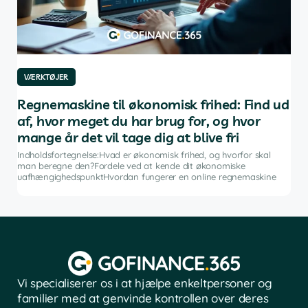
VÆRKTØJER
VÆ
af
Regnemaskine til økonomisk frihed: Find ud
De
af, hvor meget du har brug for, og hvor
in
mange år det vil tage dig at blive fri
g
Indh
ng i
inve
Indholdsfortegnelse:Hvad er økonomisk frihed, og hvorfor skal
fina
man beregne den?Fordele ved at kende dit økonomiske
sof
uafhængighedspunktHvordan fungerer en online regnemaskine
Vi specialiserer os i at hjælpe enkeltpersoner og
familier med at genvinde kontrollen over deres