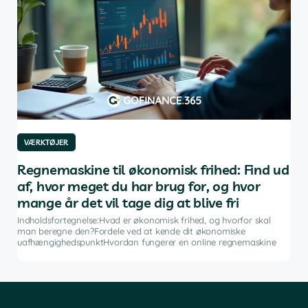
VÆRKTØJER
VÆ
af
Regnemaskine til økonomisk frihed: Find ud
De
af, hvor meget du har brug for, og hvor
in
mange år det vil tage dig at blive fri
g
Indh
ng i
inve
Indholdsfortegnelse:Hvad er økonomisk frihed, og hvorfor skal
fina
man beregne den?Fordele ved at kende dit økonomiske
sof
uafhængighedspunktHvordan fungerer en online regnemaskine