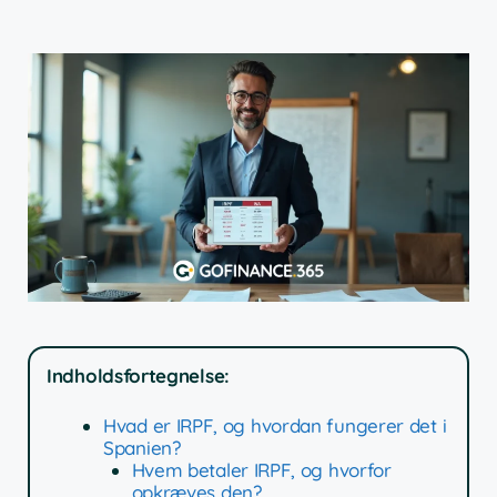
Indholdsfortegnelse:
Hvad er IRPF, og hvordan fungerer det i
Spanien?
Hvem betaler IRPF, og hvorfor
opkræves den?