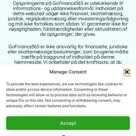
Oplysningerne på GoFinance365 er udelukkende til
informations- og uddannelsesformål. Indholdet på
dette websted udgør ikke finansiel, skattemæssig,
juridisk, regnskabsmæssig eller investeringsrådgivning
og må ikke fortolkes som sådan. Vi garanterer ikke for
nøjagtigheden, fuldstændigheden eller aktualiteten af
de oplysninger, der gives.
GoFinance365 er ikke ansvarlig for finansielle, juridiske
eller skattemæssige beslutninger, som brugerne måtte
træffe på baggrund af indholdet på denne
hjemmeside. Vi anbefaler på det kraftigste, at du
konsulterer en kvalificeret og autoriseret rådgiver i dit
Manage Consent
hjemland, inden du træffer beslutninger vedrørende
dine personlige eller forretningsmæssige finanser.
To provide the best experiences, we use technologies like cookies to
Brug af denne hjemmeside indebærer fuld accept af
store and/or access device information. Consenting to these
denne juridiske meddelelse. Hverken GoFinance365
technologies will allow us to process data such as browsing behavior or
eller dets forfattere eller samarbejdspartnere påtager
unique IDs on this site. Not consenting or withdrawing consent, may
sig noget ansvar for direkte, indirekte eller
adversely affect certain features and functions.
følgeskader, der måtte opstå som følge af brugen af
de leverede oplysninger.
Accept
Denne hjemmeside er beregnet til et globalt publikum.
De tilbudte værktøjer eller råd kan være uanvendelige