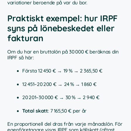
variationer beroende på var du bor.
Praktiskt exempel: hur IRPF
syns på lönebeskedet eller
fakturan
Om du har en bruttolön på 30 000 € beräknas din
IRPF så här:
Första 12 450 € → 19 % → 2 365,50 €
12 451–20 200 € → 24 % → 1 860 €
20 201–30 000 € → 30 % → 2 940 €
Total skatt
: 7 165,50 € per år
En proportionell del dras från varje månadslön. För
egenföretagare visas IRPF som källskatt (oftast