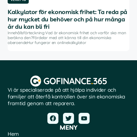
Kalkylator för ekonomisk frihet: Ta reda på
De
hur mycket du behöver och på hur många
av
år du kan bli fri
Inne
inve
Innehållsförteckning:Vad är ekonomisk frihet och varför ska man
rådg
beräkna den?Fördelar med att känna till din ekonomiska
å
pro
oberoendeHur fungerar en onlinekalkylator
Vi är specialiserade på att hjälpa individer och
familjer att återfå kontrollen över sin ekonomiska
framtid genom att reparera.
MENY
Hem