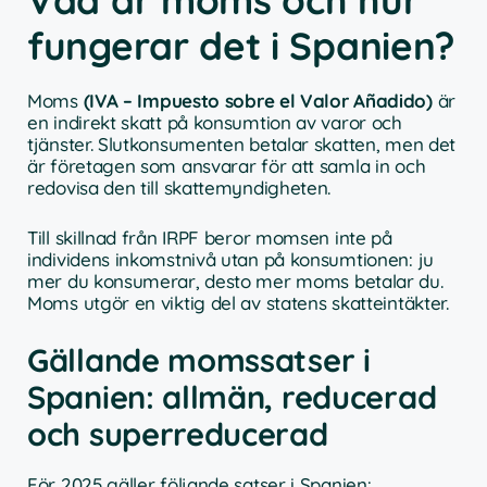
Vad är moms och hur
fungerar det i Spanien?
Moms
(IVA – Impuesto sobre el Valor Añadido)
är
en indirekt skatt på konsumtion av varor och
tjänster. Slutkonsumenten betalar skatten, men det
är företagen som ansvarar för att samla in och
redovisa den till skattemyndigheten.
Till skillnad från IRPF beror momsen inte på
individens inkomstnivå utan på konsumtionen: ju
mer du konsumerar, desto mer moms betalar du.
Moms utgör en viktig del av statens skatteintäkter.
Gällande momssatser i
Spanien: allmän, reducerad
och superreducerad
För 2025 gäller följande satser i Spanien: