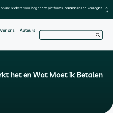
online brokers voor beginners: platforms, commissies en keuzegids
de b
je ze
ver ons
Auteurs
rkt het en Wat Moet ik Betalen