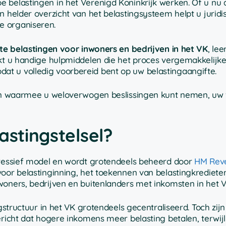
 belastingen in het Verenigd Koninkrijk werken. Of u nu a
n helder overzicht van het belastingsysteem helpt u juridi
e organiseren.
te belastingen voor inwoners en bedrijven in het VK
, lee
ekt u handige hulpmiddelen die het proces vergemakkelijke
t u volledig voorbereid bent op uw belastingaangifte.
ieden waarmee u weloverwogen beslissingen kunt nemen, u
astingstelsel?
ogressief model en wordt grotendeels beheerd door
HM Rev
 voor belastinginning, het toekennen van belastingkrediete
woners, bedrijven en buitenlanders met inkomsten in het V
ngstructuur in het VK grotendeels gecentraliseerd. Toch zijn
ericht dat hogere inkomens meer belasting betalen, terwijl