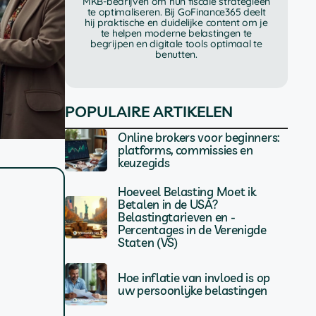
MKB-bedrijven om hun fiscale strategieën
te optimaliseren. Bij GoFinance365 deelt
hij praktische en duidelijke content om je
te helpen moderne belastingen te
begrijpen en digitale tools optimaal te
benutten.
POPULAIRE ARTIKELEN
Online brokers voor beginners:
platforms, commissies en
keuzegids
Hoeveel Belasting Moet ik
Betalen in de USA?
Belastingtarieven en -
Percentages in de Verenigde
Staten (VS)
Hoe inflatie van invloed is op
uw persoonlijke belastingen