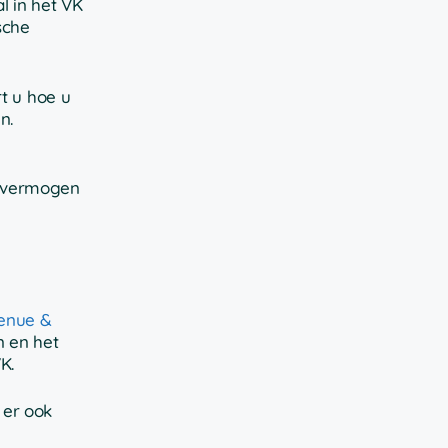
l in het VK
sche
rt u hoe u
n.
w vermogen
enue &
n en het
K.
 er ook