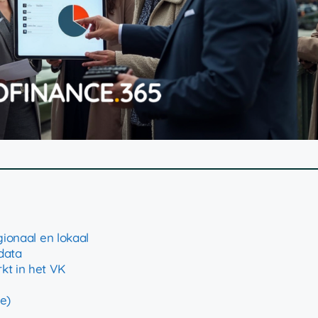
gionaal en lokaal
 data
kt in het VK
e)