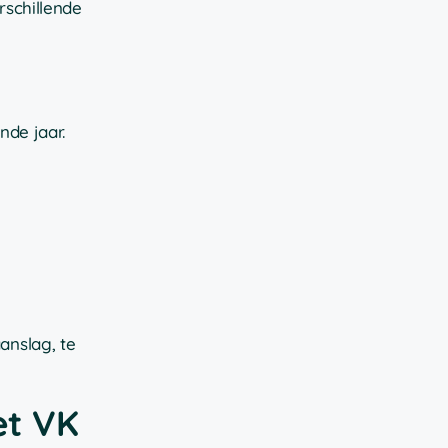
rschillende
nde jaar.
anslag, te
et VK