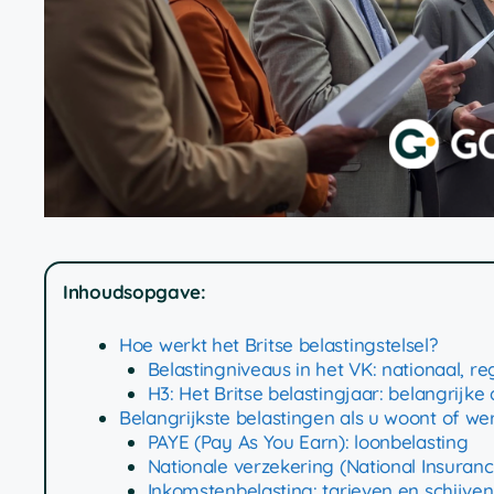
Inhoudsopgave:
Hoe werkt het Britse belastingstelsel?
Belastingniveaus in het VK: nationaal, re
H3: Het Britse belastingjaar: belangrijke
Belangrijkste belastingen als u woont of wer
PAYE (Pay As You Earn): loonbelasting
Nationale verzekering (National Insuranc
Inkomstenbelasting: tarieven en schijven