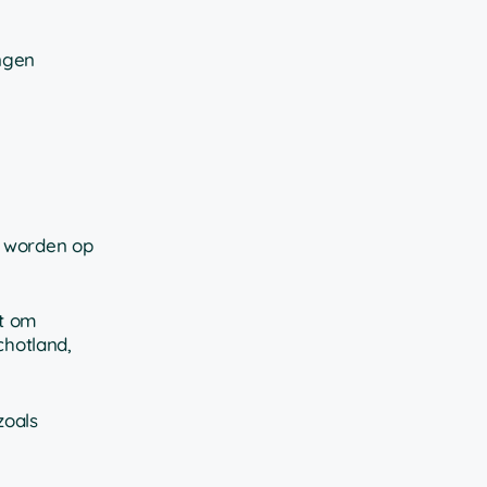
ngen
– worden op
at om
chotland,
zoals