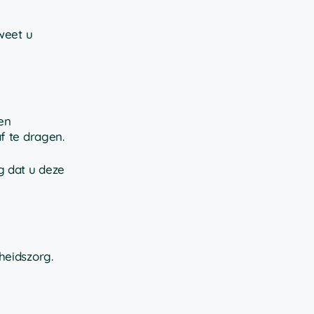
weet u
en
f te dragen.
g dat u deze
heidszorg.