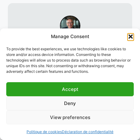
Manage Consent
Daniel Moore
Daniel Moore est analyste financier avec plus de 15
To provide the best experiences, we use technologies like cookies to
ans d'expérience en fiscalité internationale,
store and/or access device information. Consenting to these
planification fiscale et développement d'outils
technologies will allow us to process data such as browsing behavior or
numériques pour les finances. Il a travaillé avec des
unique IDs on this site. Not consenting or withdrawing consent, may
entreprises mondiales et des PME pour optimiser
adversely affect certain features and functions.
leurs obligations fiscales. Sur GoFinance365, il partage
un contenu pratique et clair pour vous aider à
comprendre la fiscalité moderne et tirer le meilleur
parti des outils numériques.
Accept
Deny
ARTICLES POPULAIRES
View preferences
Courtiers en ligne pour débutants :
plateformes, commissions et guide de
Politique de cookies
Déclaration de confidentialité
sélection