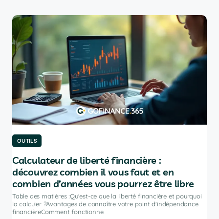
OUTILS
OU
Calculateur de liberté financière :
Le
découvrez combien il vous faut et en
po
combien d’années vous pourrez être libre
Tabl
port
Table des matières :Qu'est-ce que la liberté financière et pourquoi
ir
inve
la calculer ?Avantages de connaître votre point d'indépendance
financièreComment fonctionne