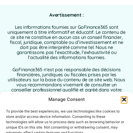
Avertissement :
Les informations fournies sur GoFinance365 sont
uniquement à titre informatif et éducatif. Le contenu de
ce site ne constitue en aucun cas un conseil financier,
fiscal, juridique, comptable ou d’investissement et ne
doit pas être interprété comme tel. Nous ne
garantissons pas l’exactitude, l’exhaustivité ou
l’actualité des informations fournies.
GoFinance365 n’est pas responsable des décisions
financières, juridiques ou fiscales prises par les
utilisateurs sur la base du contenu de ce site web. Nous
vous recommandons vivement de consulter un
conseiller professionnel qualifié et agréé dans votre
pays de résidence avant de prendre toute décision
Manage Consent
concernant vos finances personnelles ou
professionnelles.
To provide the best experiences, we use technologies like cookies to
L’utilisation de ce site web implique l’acceptation sans
store and/or access device information. Consenting to these
réserve de la présente clause de non-responsabilité. Ni
technologies will allow us to process data such as browsing behavior or
GoFinance365, ni ses auteurs ou contributeurs
unique IDs on this site. Not consenting or withdrawing consent, may
n’assument aucune responsabilité pour les dommages
adversely affect certain features and functions.