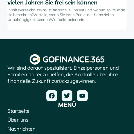
vielen Jahren Sie frei sein können
e
Inha
Anla
Inhaltsverzeichnis:Was ist finanzielle Freiheit und warum sollte man
ten
hilf
sie berechnen?Vorteile, wenn Sie Ihren Punkt der finanziellen
 und
die
Unabhängigkeit kennenWie funktioniert ein
Wir sind darauf spezialisiert, Einzelpersonen und
Familien dabei zu helfen, die Kontrolle über ihre
finanzielle Zukunft zurückzugewinnen.
MENÜ
Startseite
Über uns
Nachrichten