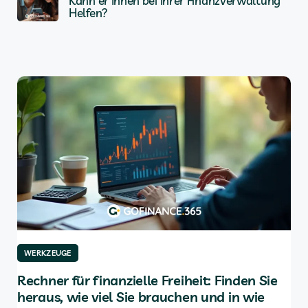
Kann er Ihnen bei Ihrer Finanzverwaltung
Helfen?
WERKZEUGE
W
für
Rechner für finanzielle Freiheit: Finden Sie
Di
heraus, wie viel Sie brauchen und in wie
An