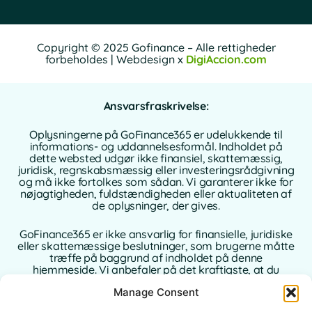
Copyright © 2025 Gofinance – Alle rettigheder
forbeholdes | Webdesign x
DigiAccion.com
Ansvarsfraskrivelse:
Oplysningerne på GoFinance365 er udelukkende til
informations- og uddannelsesformål. Indholdet på
dette websted udgør ikke finansiel, skattemæssig,
juridisk, regnskabsmæssig eller investeringsrådgivning
og må ikke fortolkes som sådan. Vi garanterer ikke for
nøjagtigheden, fuldstændigheden eller aktualiteten af
de oplysninger, der gives.
GoFinance365 er ikke ansvarlig for finansielle, juridiske
eller skattemæssige beslutninger, som brugerne måtte
træffe på baggrund af indholdet på denne
hjemmeside. Vi anbefaler på det kraftigste, at du
konsulterer en kvalificeret og autoriseret rådgiver i dit
Manage Consent
hjemland, inden du træffer beslutninger vedrørende
dine personlige eller forretningsmæssige finanser.