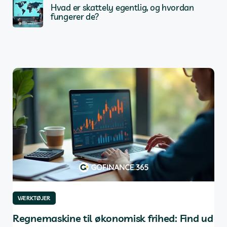
Hvad er skattely egentlig, og hvordan
fungerer de?
VÆRKTØJER
VÆ
af
Regnemaskine til økonomisk frihed: Find ud
De