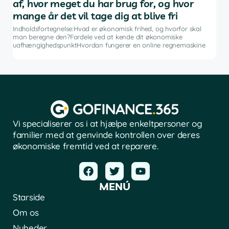
af, hvor meget du har brug for, og hvor
in
mange år det vil tage dig at blive fri
g
Indh
ng i
inve
Indholdsfortegnelse:Hvad er økonomisk frihed, og hvorfor skal
fina
man beregne den?Fordele ved at kende dit økonomiske
sof
uafhængighedspunktHvordan fungerer en online regnemaskine
Vi specialiserer os i at hjælpe enkeltpersoner og
familier med at genvinde kontrollen over deres
økonomiske fremtid ved at reparere.
MENÚ
Starside
Om os
Nyheder