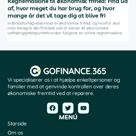
af
Regnemaskine til økonomisk frihed: Find ud
De
af, hvor meget du har brug for, og hvor
in
mange år det vil tage dig at blive fri
g
Indh
ng i
inve
Indholdsfortegnelse:Hvad er økonomisk frihed, og hvorfor skal
fina
man beregne den?Fordele ved at kende dit økonomiske
sof
uafhængighedspunktHvordan fungerer en online regnemaskine
Vi specialiserer os i at hjælpe enkeltpersoner og
familier med at genvinde kontrollen over deres
økonomiske fremtid ved at reparere.
MENÚ
Starside
Om os