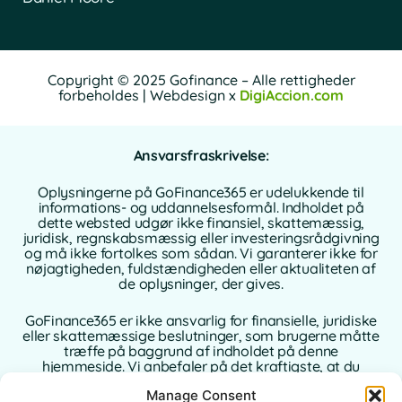
Copyright © 2025 Gofinance – Alle rettigheder
forbeholdes | Webdesign x
DigiAccion.com
Ansvarsfraskrivelse:
Oplysningerne på GoFinance365 er udelukkende til
informations- og uddannelsesformål. Indholdet på
dette websted udgør ikke finansiel, skattemæssig,
juridisk, regnskabsmæssig eller investeringsrådgivning
og må ikke fortolkes som sådan. Vi garanterer ikke for
nøjagtigheden, fuldstændigheden eller aktualiteten af
de oplysninger, der gives.
GoFinance365 er ikke ansvarlig for finansielle, juridiske
eller skattemæssige beslutninger, som brugerne måtte
træffe på baggrund af indholdet på denne
hjemmeside. Vi anbefaler på det kraftigste, at du
konsulterer en kvalificeret og autoriseret rådgiver i dit
Manage Consent
hjemland, inden du træffer beslutninger vedrørende