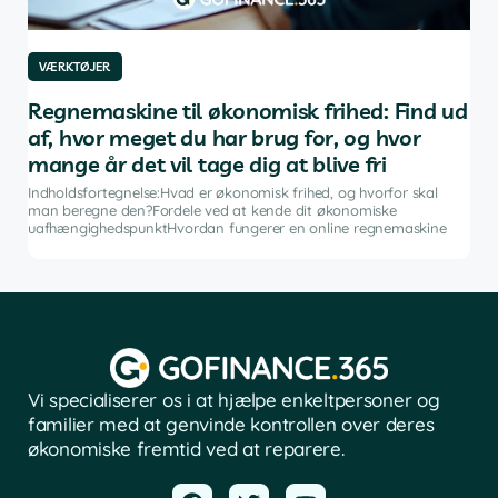
VÆRKTØJER
VÆ
af
Regnemaskine til økonomisk frihed: Find ud
De
af, hvor meget du har brug for, og hvor
in
mange år det vil tage dig at blive fri
g
Indh
ng i
inve
Indholdsfortegnelse:Hvad er økonomisk frihed, og hvorfor skal
fina
man beregne den?Fordele ved at kende dit økonomiske
sof
uafhængighedspunktHvordan fungerer en online regnemaskine
Vi specialiserer os i at hjælpe enkeltpersoner og
familier med at genvinde kontrollen over deres
økonomiske fremtid ved at reparere.