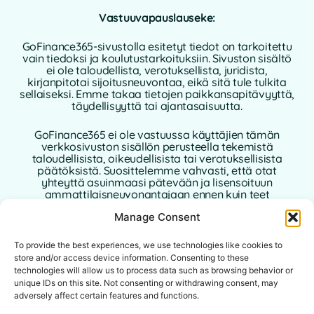
Vastuuvapauslauseke:
GoFinance365-sivustolla esitetyt tiedot on tarkoitettu
vain tiedoksi ja koulutustarkoituksiin. Sivuston sisältö
ei ole taloudellista, verotuksellista, juridista,
kirjanpitotai sijoitusneuvontaa, eikä sitä tule tulkita
sellaiseksi. Emme takaa tietojen paikkansapitävyyttä,
täydellisyyttä tai ajantasaisuutta.
GoFinance365 ei ole vastuussa käyttäjien tämän
verkkosivuston sisällön perusteella tekemistä
taloudellisista, oikeudellisista tai verotuksellisista
päätöksistä. Suosittelemme vahvasti, että otat
yhteyttä asuinmaasi pätevään ja lisensoituun
ammattilaisneuvonantajaan ennen kuin teet
henkilökohtaisia tai liiketoimintaan liittyviä
Manage Consent
taloudellisia päätöksiä.
Tämän verkkosivuston käyttö edellyttää tämän
To provide the best experiences, we use technologies like cookies to
vastuuvapauslausekkeen hyväksymistä.
store and/or access device information. Consenting to these
GoFinance365, sen kirjoittajat tai avustajat eivät ole
technologies will allow us to process data such as browsing behavior or
vastuussa mistään suorista, epäsuorista tai välillisistä
unique IDs on this site. Not consenting or withdrawing consent, may
vahingoista, jotka johtuvat sivustolla olevien tietojen
adversely affect certain features and functions.
käytöstä.