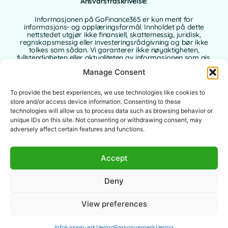
Ansvarsfraskrivelse:
Informasjonen på GoFinance365 er kun ment for
informasjons- og opplæringsformål. Innholdet på dette
nettstedet utgjør ikke finansiell, skattemessig, juridisk,
regnskapsmessig eller investeringsrådgivning og bør ikke
tolkes som sådan. Vi garanterer ikke nøyaktigheten,
fullstendigheten eller aktualiteten av informasjonen som gis.
Manage Consent
GoFinance365 er ikke ansvarlig for økonomiske, juridiske eller
skattemessige beslutninger som brukere tar på grunnlag av
innholdet på dette nettstedet. Vi anbefaler på det sterkeste at
To provide the best experiences, we use technologies like cookies to
du konsulterer en kvalifisert og autorisert profesjonell
store and/or access device information. Consenting to these
rådgiver i ditt hjemland før du tar beslutninger om dine
technologies will allow us to process data such as browsing behavior or
personlige eller forretningsmessige finanser.
unique IDs on this site. Not consenting or withdrawing consent, may
adversely affect certain features and functions.
Bruk av dette nettstedet innebærer full aksept av denne
ansvarsfraskrivelsen. Verken GoFinance365 eller dets
forfattere eller bidragsytere påtar seg noe ansvar for
direkte, indirekte eller følgeskader som oppstår som følge av
Accept
bruken av informasjonen som gis.
Deny
Dette nettstedet er ment for et globalt publikum. Verktøyene
eller rådene som tilbys, er ikke nødvendigvis gjeldende eller
tillatt i alle jurisdiksjoner. Hver bruker er ansvarlig for å
View preferences
kontrollere lovligheten, relevansen og anvendbarheten av
innholdet i henhold til lokale lover.
Infokapsel-erklæring
Personvernerklæring