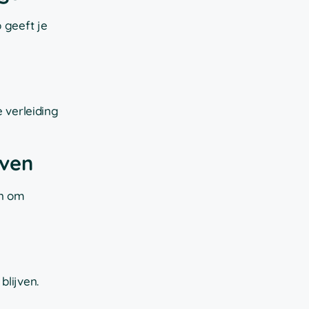
 geeft je
 verleiding
jven
an om
blijven.