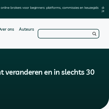
online brokers voor beginners: platforms, commissies en keuzegids
de b
je ze
ver ons
Auteurs
t veranderen en in slechts 30