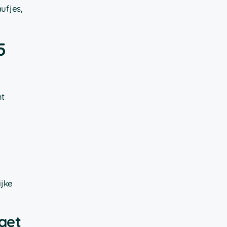
ufjes,
5
mt
ijke
get