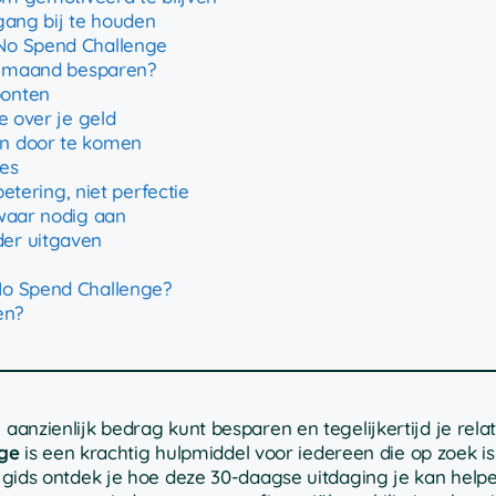
gang bij te houden
 No Spend Challenge
en maand besparen?
oonten
e over je geld
en door te komen
ies
betering, niet perfectie
 waar nodig aan
der uitgaven
No Spend Challenge?
en?
 aanzienlijk bedrag kunt besparen en tegelijkertijd je rela
ge
is een krachtig hulpmiddel voor iedereen die op zoek i
ze gids ontdek je hoe deze 30-daagse uitdaging je kan hel