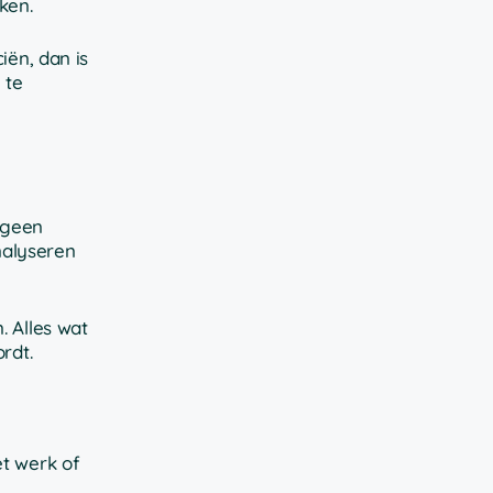
ken.
iën, dan is
 te
 geen
nalyseren
. Alles wat
rdt.
et werk of