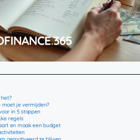
 het?
e moet je vermijden?
voor in 5 stappen
jke regels
 kaart en maak een budget
ctiviteiten
om gemotiveerd te blijven