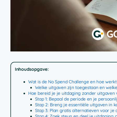
Inhoudsopgave:
Wat is de No Spend Challenge en hoe werkt
Welke uitgaven zijn toegestaan en welk
Hoe bereid je je uitdaging zonder uitgaven 
Stap 1: Bepaal de periode en je persoonli
Stap 2: Breng je essentiële uitgaven in
Stap 3: Plan gratis alternatieven voor je a
Stap 4: Zoek steun en deel je uitdaging 