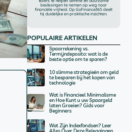
lezers te helpen slimme en duurzame
beslissingen te nemen op weg naar
financiële vrijheid. Op GoFinance365 deelt
hij duidelijke en praktische inzichten.
POPULAIRE ARTIKELEN
Spaarrekening vs.
Termijndeposito: wat is de
beste optie om te sparen?
10 slimme strategieën om geld
te besparen bij het kopen van
technologie
Wat is Financieel Minimalisme
en Hoe Kunt u uw Spaargeld
laten Groeien? Gids voor
Beginners
Wat Zijn Indexfondsen? Leer
Alles Over Deze Beleggingen