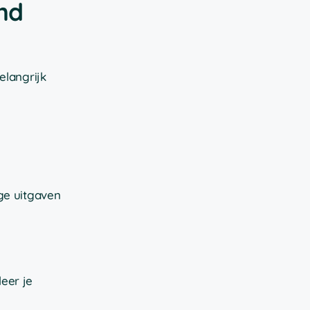
nd
elangrijk
ige uitgaven
eer je