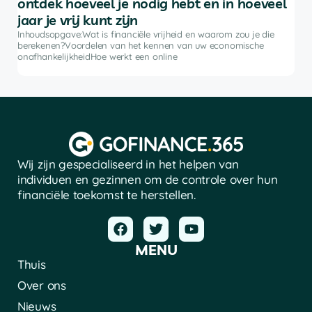
ontdek hoeveel je nodig hebt en in hoeveel
be
jaar je vrij kunt zijn
rkt
Inh
ke
bele
Inhoudsopgave:Wat is financiële vrijheid en waarom zou je die
advi
berekenen?Voordelen van het kennen van uw economische
soft
onafhankelijkheidHoe werkt een online
Wij zijn gespecialiseerd in het helpen van
individuen en gezinnen om de controle over hun
financiële toekomst te herstellen.
MENU
Thuis
Over ons
Nieuws