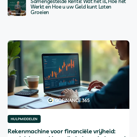
Samengestelde Rente: Wat het is, Hoe het
Werkt en Hoe u uw Geld kunt Laten
Groeien
HULPMIDDELEN
HU
Rekenmachine voor financiële vrijheid:
De