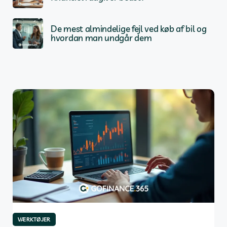
De mest almindelige fejl ved køb af bil og
hvordan man undgår dem
VÆRKTØJER
VÆ