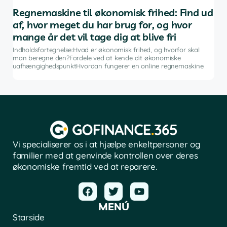
af
Regnemaskine til økonomisk frihed: Find ud
De
af, hvor meget du har brug for, og hvor
in
mange år det vil tage dig at blive fri
g
Indh
ng i
inve
Indholdsfortegnelse:Hvad er økonomisk frihed, og hvorfor skal
fina
man beregne den?Fordele ved at kende dit økonomiske
sof
uafhængighedspunktHvordan fungerer en online regnemaskine
Vi specialiserer os i at hjælpe enkeltpersoner og
familier med at genvinde kontrollen over deres
økonomiske fremtid ved at reparere.
MENÚ
Starside