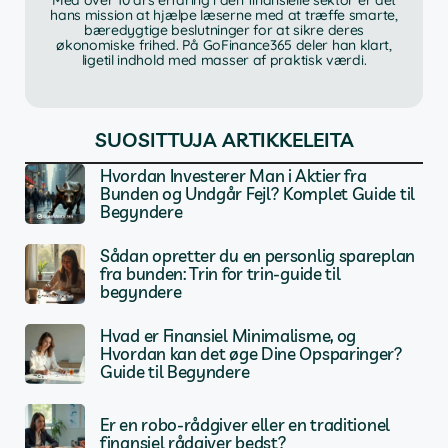
Med over 10 års erfaring i den finansielle sektor er det
hans mission at hjælpe læserne med at træffe smarte,
bæredygtige beslutninger for at sikre deres
økonomiske frihed. På GoFinance365 deler han klart,
ligetil indhold med masser af praktisk værdi.
SUOSITTUJA ARTIKKELEITA
Hvordan Investerer Man i Aktier fra
Bunden og Undgår Fejl? Komplet Guide til
Begyndere
Sådan opretter du en personlig spareplan
fra bunden: Trin for trin-guide til
begyndere
Hvad er Finansiel Minimalisme, og
Hvordan kan det øge Dine Opsparinger?
Guide til Begyndere
Er en robo-rådgiver eller en traditionel
finansiel rådgiver bedst?