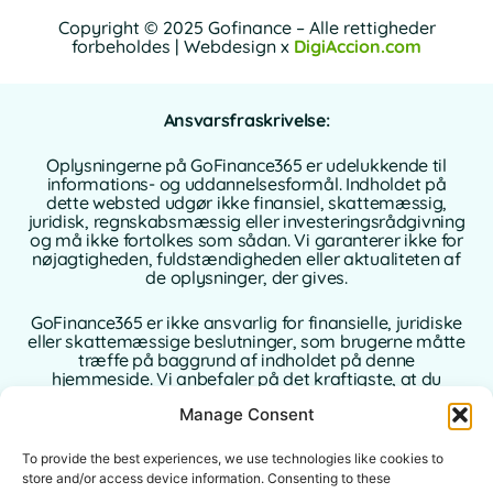
Copyright © 2025 Gofinance – Alle rettigheder
forbeholdes | Webdesign x
DigiAccion.com
Ansvarsfraskrivelse:
Oplysningerne på GoFinance365 er udelukkende til
informations- og uddannelsesformål. Indholdet på
dette websted udgør ikke finansiel, skattemæssig,
juridisk, regnskabsmæssig eller investeringsrådgivning
og må ikke fortolkes som sådan. Vi garanterer ikke for
nøjagtigheden, fuldstændigheden eller aktualiteten af
de oplysninger, der gives.
GoFinance365 er ikke ansvarlig for finansielle, juridiske
eller skattemæssige beslutninger, som brugerne måtte
træffe på baggrund af indholdet på denne
hjemmeside. Vi anbefaler på det kraftigste, at du
konsulterer en kvalificeret og autoriseret rådgiver i dit
Manage Consent
hjemland, inden du træffer beslutninger vedrørende
dine personlige eller forretningsmæssige finanser.
To provide the best experiences, we use technologies like cookies to
Brug af denne hjemmeside indebærer fuld accept af
store and/or access device information. Consenting to these