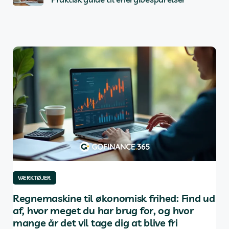
VÆRKTØJER
VÆ
af
Regnemaskine til økonomisk frihed: Find ud
De
af, hvor meget du har brug for, og hvor
in
mange år det vil tage dig at blive fri
g
Indh