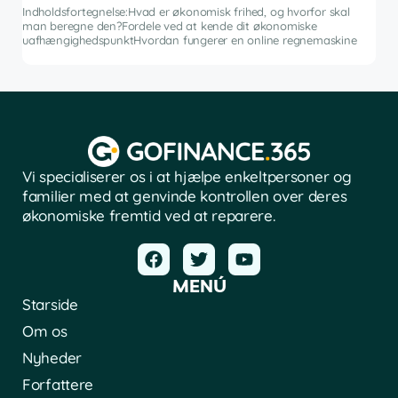
ng i
inve
Indholdsfortegnelse:Hvad er økonomisk frihed, og hvorfor skal
fina
man beregne den?Fordele ved at kende dit økonomiske
sof
uafhængighedspunktHvordan fungerer en online regnemaskine
Vi specialiserer os i at hjælpe enkeltpersoner og
familier med at genvinde kontrollen over deres
økonomiske fremtid ved at reparere.
MENÚ
Starside
Om os
Nyheder
Forfattere