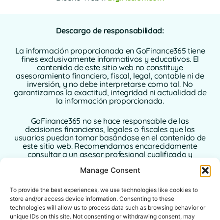
Descargo de responsabilidad:
La información proporcionada en GoFinance365 tiene
fines exclusivamente informativos y educativos. El
contenido de este sitio web no constituye
asesoramiento financiero, fiscal, legal, contable ni de
inversión, y no debe interpretarse como tal. No
garantizamos la exactitud, integridad ni actualidad de
la información proporcionada.
GoFinance365 no se hace responsable de las
decisiones financieras, legales o fiscales que los
usuarios puedan tomar basándose en el contenido de
este sitio web. Recomendamos encarecidamente
consultar a un asesor profesional cualificado y
autorizado en su país de residencia antes de tomar
Manage Consent
cualquier decisión relacionada con sus finanzas
personales o empresariales.
To provide the best experiences, we use technologies like cookies to
El uso de este sitio web implica la aceptación plena de
store and/or access device information. Consenting to these
este aviso legal. Ni GoFinance365 ni sus autores o
technologies will allow us to process data such as browsing behavior or
colaboradores asumen ninguna responsabilidad por
unique IDs on this site. Not consenting or withdrawing consent, may