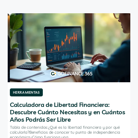
HERRAMIENTAS
HE
Calculadora de Libertad Financiera:
Lo
Descubre Cuánto Necesitas y en Cuántos
Ca
Años Podrás Ser Libre
ómo
Tabl
de 
Tabla de contenidos:¿Qué es la libertad financiera y por qué
fina
calcularla?Beneficios de conocer tu punto de independencia
económica¿Cómo funciona una