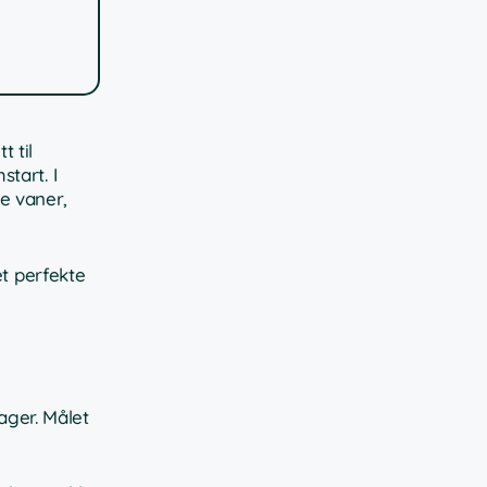
 til
tart. I
e vaner,
et perfekte
ager. Målet