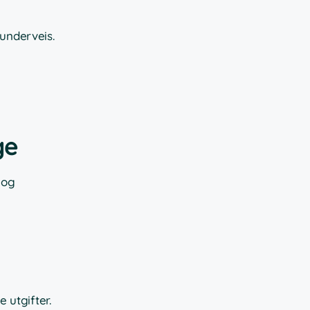
 underveis.
ge
 og
 utgifter.