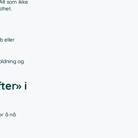
Alt som ikke
thet.
b eller
oldning og
ter» i
or å nå