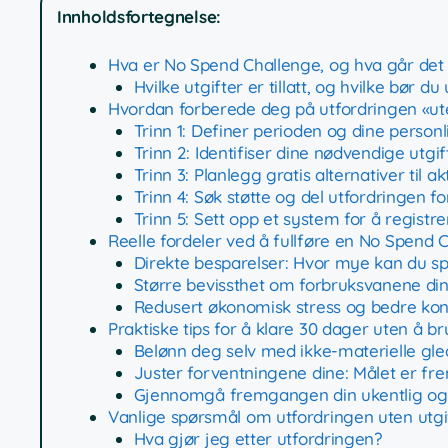
Innholdsfortegnelse:
Hva er No Spend Challenge, og hva går det 
Hvilke utgifter er tillatt, og hvilke bør d
Hvordan forberede deg på utfordringen «uten
Trinn 1: Definer perioden og dine personl
Trinn 2: Identifiser dine nødvendige utgif
Trinn 3: Planlegg gratis alternativer til ak
Trinn 4: Søk støtte og del utfordringen 
Trinn 5: Sett opp et system for å regist
Reelle fordeler ved å fullføre en No Spend 
Direkte besparelser: Hvor mye kan du 
Større bevissthet om forbruksvanene di
Redusert økonomisk stress og bedre kont
Praktiske tips for å klare 30 dager uten å b
Belønn deg selv med ikke-materielle gle
Juster forventningene dine: Målet er fr
Gjennomgå fremgangen din ukentlig og 
Vanlige spørsmål om utfordringen uten utgi
Hva gjør jeg etter utfordringen?