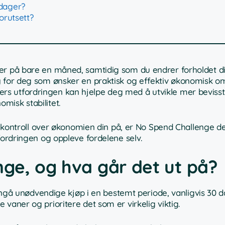
dager?
orutsett?
r på bare en måned, samtidig som du endrer forholdet ditt
øy for deg som ønsker en praktisk og effektiv økonomisk oms
s utfordringen kan hjelpe deg med å utvikle mer bevisst
misk stabilitet.
få kontroll over økonomien din på, er No Spend Challenge d
fordringen og oppleve fordelene selv.
ge, og hva går det ut på?
 unngå unødvendige kjøp i en bestemt periode, vanligvis 30 d
vaner og prioritere det som er virkelig viktig.