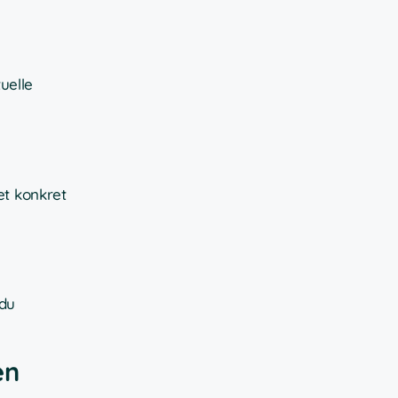
uelle
et konkret
 du
en