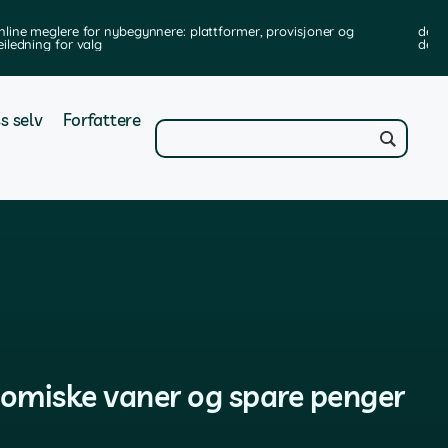
nline meglere for nybegynnere: plattformer, provisjoner og
de b
eiledning for valg
de t
s selv
Forfattere
nomiske vaner og spare penger