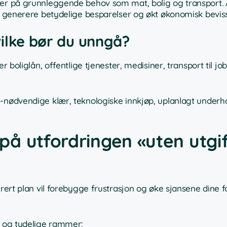
ger på grunnleggende behov som mat, bolig og transport. 
 å generere betydelige besparelser og økt økonomisk beviss
hvilke bør du unngå?
r boliglån, offentlige tjenester, medisiner, transport til job
e-nødvendige klær, teknologiske innkjøp, uplanlagt underh
å utfordringen «uten utgif
urert plan vil forebygge frustrasjon og øke sjansene dine f
t og tydelige rammer: