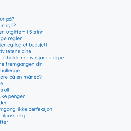
ut på?
u unngå?
 utgifter» i 5 trinn
ige regler
ter og lag et budsjett
tivitetene dine
for å holde motivasjonen oppe
rere fremgangen din
Challenge
spare på en måned?
ne
roll
ruke penger
der
emgang, ikke perfeksjon
tilpass deg
fter