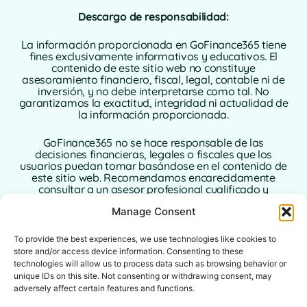
Descargo de responsabilidad:
La información proporcionada en GoFinance365 tiene
fines exclusivamente informativos y educativos. El
contenido de este sitio web no constituye
asesoramiento financiero, fiscal, legal, contable ni de
inversión, y no debe interpretarse como tal. No
garantizamos la exactitud, integridad ni actualidad de
la información proporcionada.
GoFinance365 no se hace responsable de las
decisiones financieras, legales o fiscales que los
usuarios puedan tomar basándose en el contenido de
este sitio web. Recomendamos encarecidamente
consultar a un asesor profesional cualificado y
autorizado en su país de residencia antes de tomar
Manage Consent
cualquier decisión relacionada con sus finanzas
personales o empresariales.
To provide the best experiences, we use technologies like cookies to
El uso de este sitio web implica la aceptación plena de
store and/or access device information. Consenting to these
este aviso legal. Ni GoFinance365 ni sus autores o
technologies will allow us to process data such as browsing behavior or
colaboradores asumen ninguna responsabilidad por
unique IDs on this site. Not consenting or withdrawing consent, may
los daños directos, indirectos o consecuentes que
adversely affect certain features and functions.
puedan derivarse del uso de la información