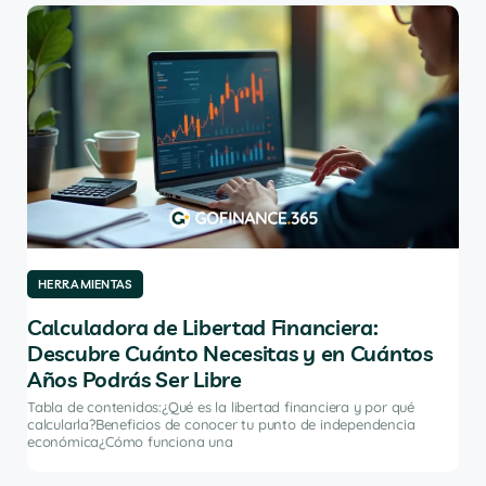
HERRAMIENTAS
HE
Calculadora de Libertad Financiera:
Lo
Descubre Cuánto Necesitas y en Cuántos
Ca
Años Podrás Ser Libre
ómo
Tabl
de 
Tabla de contenidos:¿Qué es la libertad financiera y por qué
fina
calcularla?Beneficios de conocer tu punto de independencia
económica¿Cómo funciona una