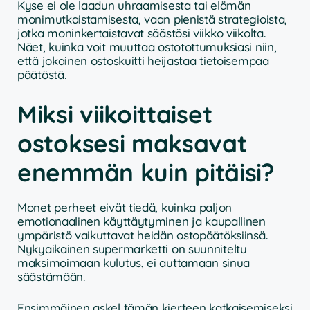
Kyse ei ole laadun uhraamisesta tai elämän
monimutkaistamisesta, vaan pienistä strategioista,
jotka moninkertaistavat säästösi viikko viikolta.
Näet, kuinka voit muuttaa ostotottumuksiasi niin,
että jokainen ostoskuitti heijastaa tietoisempaa
päätöstä.
Miksi viikoittaiset
ostoksesi maksavat
enemmän kuin pitäisi?
Monet perheet eivät tiedä, kuinka paljon
emotionaalinen käyttäytyminen ja kaupallinen
ympäristö vaikuttavat heidän ostopäätöksiinsä.
Nykyaikainen supermarketti on suunniteltu
maksimoimaan kulutus, ei auttamaan sinua
säästämään.
Ensimmäinen askel tämän kierteen katkaisemiseksi