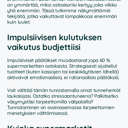
on ymmärtää, miksi ostoskoriisi kertyy joka viikko
yhä enemmän. Tässä tutkimme näkymättömiä
tekijöitä, jotka vaikuttavat lompakkoosi enemmän
kuin luulet.
Impulsiivisen kulutuksen
vaikutus budjettiisi
Impulsiiviset päätökset muodostavat jopa 60 %
supermarkettien ostoksista. Strategisesti sijoitellut
tuotteet (kuten kassojen tai keskikäytävien lähellä)
aktivoivat emotionaalisia, ei rationaalisia päätöksiä.
Voit välttää tämän tunnistamalla omat tunneherkät
laukaisijasi. Ostatko stressaantuneena? Palkitsetko
väsymystäsi tarpeettomilla välipaloilla?
Tunnistaminen on avainasemassa tarpeettomien
menetyksien välttämisessä.