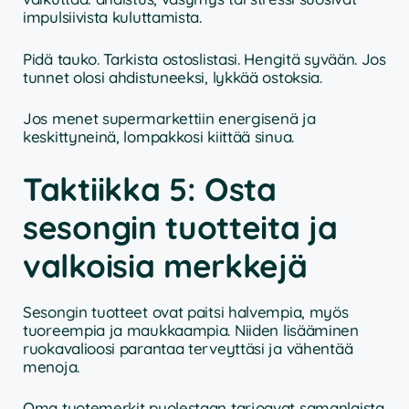
impulsiivista kuluttamista.
Pidä tauko. Tarkista ostoslistasi. Hengitä syvään. Jos
tunnet olosi ahdistuneeksi, lykkää ostoksia.
Jos menet supermarkettiin energisenä ja
keskittyneinä, lompakkosi kiittää sinua.
Taktiikka 5: Osta
sesongin tuotteita ja
valkoisia merkkejä
Sesongin tuotteet ovat paitsi halvempia, myös
tuoreempia ja maukkaampia. Niiden lisääminen
ruokavalioosi parantaa terveyttäsi ja vähentää
menoja.
Oma tuotemerkit puolestaan tarjoavat samanlaista