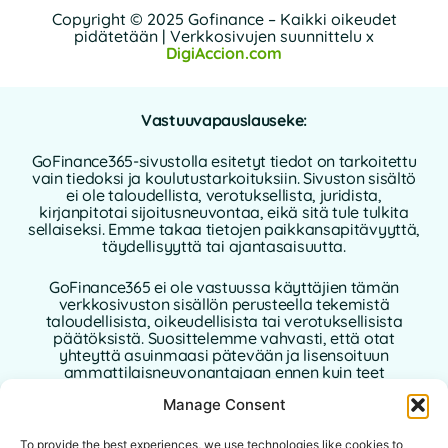
Copyright © 2025 Gofinance – Kaikki oikeudet
pidätetään | Verkkosivujen suunnittelu x
DigiAccion.com
Vastuuvapauslauseke:
GoFinance365-sivustolla esitetyt tiedot on tarkoitettu
vain tiedoksi ja koulutustarkoituksiin. Sivuston sisältö
ei ole taloudellista, verotuksellista, juridista,
kirjanpitotai sijoitusneuvontaa, eikä sitä tule tulkita
sellaiseksi. Emme takaa tietojen paikkansapitävyyttä,
täydellisyyttä tai ajantasaisuutta.
GoFinance365 ei ole vastuussa käyttäjien tämän
verkkosivuston sisällön perusteella tekemistä
taloudellisista, oikeudellisista tai verotuksellisista
päätöksistä. Suosittelemme vahvasti, että otat
yhteyttä asuinmaasi pätevään ja lisensoituun
ammattilaisneuvonantajaan ennen kuin teet
henkilökohtaisia tai liiketoimintaan liittyviä
Manage Consent
taloudellisia päätöksiä.
Tämän verkkosivuston käyttö edellyttää tämän
To provide the best experiences, we use technologies like cookies to