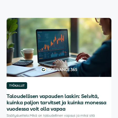
TYÖKALUT
TY
Taloudellisen vapauden laskin: Selvitä,
Pa
kuinka paljon tarvitset ja kuinka monessa
Sisä
autt
vuodessa voit olla vapaa
ohje
Sisällysluettelo:Mikä on taloudellinen vapaus ja miksi sitä
salk