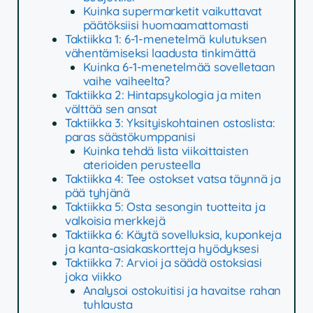
Kuinka supermarketit vaikuttavat
päätöksiisi huomaamattomasti
Taktiikka 1: 6-1-menetelmä kulutuksen
vähentämiseksi laadusta tinkimättä
Kuinka 6-1-menetelmää sovelletaan
vaihe vaiheelta?
Taktiikka 2: Hintapsykologia ja miten
välttää sen ansat
Taktiikka 3: Yksityiskohtainen ostoslista:
paras säästökumppanisi
Kuinka tehdä lista viikoittaisten
aterioiden perusteella
Taktiikka 4: Tee ostokset vatsa täynnä ja
pää tyhjänä
Taktiikka 5: Osta sesongin tuotteita ja
valkoisia merkkejä
Taktiikka 6: Käytä sovelluksia, kuponkeja
ja kanta-asiakaskortteja hyödyksesi
Taktiikka 7: Arvioi ja säädä ostoksiasi
joka viikko
Analysoi ostokuitisi ja havaitse rahan
tuhlausta