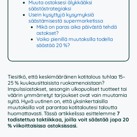
Muuta ostoksesi älykkääksi
säästöstrategiaksi
Usein kysyttyjä kysymyksiä
säästämisestä supermarketissa
Mikä on paras aika päivästä tehdä
ostokset?
Voiko pienillä muutoksilla todella
säästää 20 %?
Tiesitkö, että keskimääräinen kotitalous tuhlaa 15–
25 % kuukausittaisista ruokamenoistaan?
Impulssiostokset, sesongin ulkopuoliset tuotteet tai
väärin ymmärretyt tarjoukset ovat vain muutamia
syitä. Hyvä uutinen on, että yksinkertaisilla
muutoksilla voit parantaa kotitaloutesi taloutta
huomattavasti. Tässä artikkelissa esittelemme
7
todistettua taktiikkaa, joilla voit säästää jopa 20
% viikoittaisissa ostoksissasi.