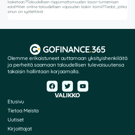
lasketaan?Taloudellisen riippumattomuuden tason tuntemisen
vat
edutMiten online-taloudellisen vapauden laskin toimii?Tiedot, jotka
sinun on syötettävä
Olemme erikoistuneet auttamaan yksityishenkilöitä
ja perheitä saamaan taloudellisen tulevaisuutensa
takaisin hallintaan korjaamalla.
VALIKKO
Etusivu
Tietoa Meista
Uutiset
Kirjoittajat