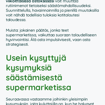
viikoittaisissa ostoksissasi
voit muuttaa
rutiinimenot tietoiseksi säästömahdollisuudeksi.
Suunnittelulla, havainnoinnilla ja pienillä muutoksilla
voit nähdä todellisia tuloksia kotitaloutesi
taloudessa.
Muista: jokainen päätös, jonka teet
supermarketissa, vaikuttaa suoraan taloudelliseen
hyvinvointiisi. Älä osta impulsiivisesti, vaan osta
strategisesti.
Usein kysyttyjä
kysymyksiä
säästämisestä
supermarketissa
Seuraavassa vastaamme joihinkin yleisimpiin
kysymyksiin, joita kuluttajilla on, kun he haluavat