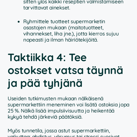
sitten ylos kaikki reseptien valmistamiseen
tarvittavat ainekset.
Ryhmittele tuotteet supermarketin
osastojen mukaan (maitotuotteet,
vihannekset, liha jne.), jotta kierros sujuu
nopeasti ja ilman häiriötekijöitä.
Taktiikka 4: Tee
ostokset vatsa täynnä
ja pää tyhjänä
Useiden tutkimusten mukaan nälkäisenä
supermarkettiin meneminen voi lisätä ostoksia jopa
25 %. Nälkä lisää impulsiivisuutta ja heikentää
kykyä tehdä järkeviä päätöksiä.
Myös tunnetila, jossa astut supermarkettiin,
vaikuttaa: ahdistus, väsymys tai stressi suosivat