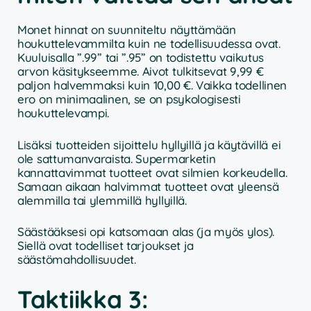
Monet hinnat on suunniteltu näyttämään
houkuttelevammilta kuin ne todellisuudessa ovat.
Kuuluisalla ”.99” tai ”.95” on todistettu vaikutus
arvon käsitykseemme. Aivot tulkitsevat 9,99 €
paljon halvemmaksi kuin 10,00 €. Vaikka todellinen
ero on minimaalinen, se on psykologisesti
houkuttelevampi.
Lisäksi tuotteiden sijoittelu hyllyillä ja käytävillä ei
ole sattumanvaraista. Supermarketin
kannattavimmat tuotteet ovat silmien korkeudella.
Samaan aikaan halvimmat tuotteet ovat yleensä
alemmilla tai ylemmillä hyllyillä.
Säästääksesi opi katsomaan alas (ja myös ylos).
Siellä ovat todelliset tarjoukset ja
säästömahdollisuudet.
Taktiikka 3: