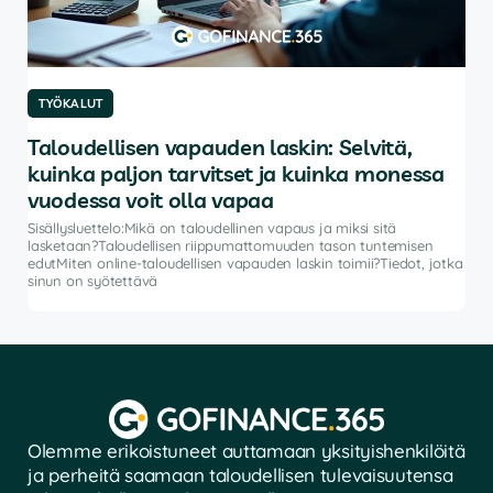
TYÖKALUT
TY
Taloudellisen vapauden laskin: Selvitä,
Pa
kuinka paljon tarvitset ja kuinka monessa
Sisä
autt
vuodessa voit olla vapaa
ohje
Sisällysluettelo:Mikä on taloudellinen vapaus ja miksi sitä
salk
lasketaan?Taloudellisen riippumattomuuden tason tuntemisen
vat
edutMiten online-taloudellisen vapauden laskin toimii?Tiedot, jotka
sinun on syötettävä
Olemme erikoistuneet auttamaan yksityishenkilöitä
ja perheitä saamaan taloudellisen tulevaisuutensa