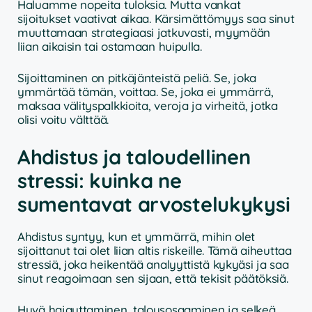
Haluamme nopeita tuloksia. Mutta vankat
sijoitukset vaativat aikaa. Kärsimättömyys saa sinut
muuttamaan strategiaasi jatkuvasti, myymään
liian aikaisin tai ostamaan huipulla.
Sijoittaminen on pitkäjänteistä peliä. Se, joka
ymmärtää tämän, voittaa. Se, joka ei ymmärrä,
maksaa välityspalkkioita, veroja ja virheitä, jotka
olisi voitu välttää.
Ahdistus ja taloudellinen
stressi: kuinka ne
sumentavat arvostelukykysi
Ahdistus syntyy, kun et ymmärrä, mihin olet
sijoittanut tai olet liian altis riskeille. Tämä aiheuttaa
stressiä, joka heikentää analyyttistä kykyäsi ja saa
sinut reagoimaan sen sijaan, että tekisit päätöksiä.
Hyvä hajauttaminen, talousosaaminen ja selkeä