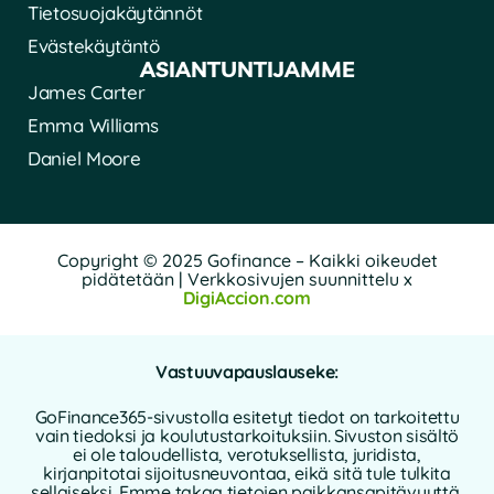
Tietosuojakäytännöt
Evästekäytäntö
ASIANTUNTIJAMME
James Carter
Emma Williams
Daniel Moore
Copyright © 2025 Gofinance – Kaikki oikeudet
pidätetään | Verkkosivujen suunnittelu x
DigiAccion.com
Vastuuvapauslauseke:
GoFinance365-sivustolla esitetyt tiedot on tarkoitettu
vain tiedoksi ja koulutustarkoituksiin. Sivuston sisältö
ei ole taloudellista, verotuksellista, juridista,
kirjanpitotai sijoitusneuvontaa, eikä sitä tule tulkita
sellaiseksi. Emme takaa tietojen paikkansapitävyyttä,