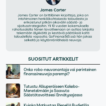
James Carter
James Carter on brittiläinen kirjoittaja, joka on
intohimoinen henkilökohtaisesta taloudesta ja
erikoistunut pitkän aikavälin säästö- ja
sijoitusstrategioihin. Yli 10 vuoden kokemuksella
rahoitusalalta hänen tavoitteenaan on auttaa lukijoita
tekemään älykkäitä ja kestäviä päätöksiä kohti
taloudellista vapautta. GoFinance365:ssä hän jakaa
selkeitä ja käytännönläheisiä neuvoja.
SUOSITUT ARTIKKELIT
Onko robo-neuvonantaja vai perinteinen
finanssineuvoja parempi?
Tutustu Alkuperäiseen Kakebo-
Menetelmään ja Saavuta
Säästötavoitteesi Ennätysajassa
Kuinka Matkustaa Pienellä Budjetilla