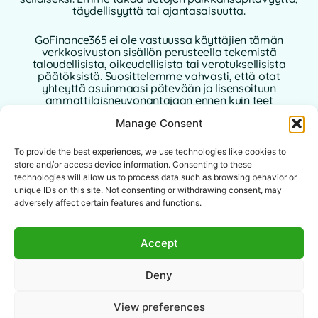
täydellisyyttä tai ajantasaisuutta.
GoFinance365 ei ole vastuussa käyttäjien tämän
verkkosivuston sisällön perusteella tekemistä
taloudellisista, oikeudellisista tai verotuksellisista
päätöksistä. Suosittelemme vahvasti, että otat
yhteyttä asuinmaasi pätevään ja lisensoituun
ammattilaisneuvonantajaan ennen kuin teet
henkilökohtaisia tai liiketoimintaan liittyviä
Manage Consent
taloudellisia päätöksiä.
Tämän verkkosivuston käyttö edellyttää tämän
To provide the best experiences, we use technologies like cookies to
vastuuvapauslausekkeen hyväksymistä.
store and/or access device information. Consenting to these
GoFinance365, sen kirjoittajat tai avustajat eivät ole
technologies will allow us to process data such as browsing behavior or
vastuussa mistään suorista, epäsuorista tai välillisistä
unique IDs on this site. Not consenting or withdrawing consent, may
vahingoista, jotka johtuvat sivustolla olevien tietojen
adversely affect certain features and functions.
käytöstä.
Tämä verkkosivusto on tarkoitettu
Accept
maailmanlaajuiselle yleisölle. Tarjotut työkalut tai
neuvot eivät välttämättä sovellu tai ole sallittuja
Deny
tietyissä lainkäyttöalueissa. Jokainen käyttäjä on
vastuussa sisällön laillisuuden, relevanssin ja
sovellettavuuden tarkistamisesta paikallisten lakien
View preferences
mukaisesti.