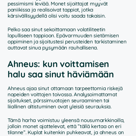
pessimismi leviää. Monet sijoittajat myyvät
paniikissa ja realisoivat tappiot, jotka
kärsivällisyydellä olisi voitu saada takaisin.
Pelko saa sinut sekoittamaan volatiliteetin
lopulliseen tappioon. Epävarmuuden sietämisen
oppiminen ja sijoitustesi perusteiden tarkistaminen
auttavat sinua pysymään rauhallisena.
Ahneus: kun voittamisen
halu saa sinut häviämään
Ahneus ajaa sinut ottamaan tarpeettomia riskejä
nopeiden voittojen toivossa. Analysoimattomat
sijoitukset, pörssimuotojen seuraaminen tai
liiallinen altistuminen ovat yleisiä seurauksia.
Tämä harha voimistuu yleensä nousumarkkinoilla,
jolloin monet ajattelevat, että ”tällä kertaa on eri
tilanne”. Kuplat kuitenkin puhkeavat, ja ahneus on