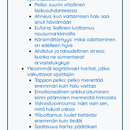
Pelko: suurin vihollinen
laskusuhdanteessa
Ahneus: kun voittamisen halu saa
sinut häviämään
Euforia: liiallinen luottamus
nousumarkkinoilla
Kärsimättömyys: miksi odottaminen
on edelleen hyve
Ahdistus ja taloudellinen stressi:
kuinka ne sumentavat
arvostelukykysi
Yleisimmät kognitiiviset harhat, jotka
vaikuttavat sijoittajiin
Tappion pelko: pelko menettää
enemmän kuin halu voittaa
Emotionaalinen ankkuroituminen:
kiinni pitäminen menneistä hinnoista
Vahvistusvinouma: näet vain sen,
mitä haluat uskoa
Yliluottamus: luulet tietäväsi
enemmän kuin tiedät
Saatavuus harha: päätökset