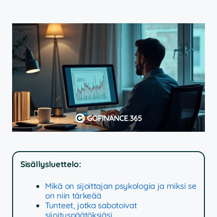
Sisällysluettelo:
Mikä on sijoittajan psykologia ja miksi se
on niin tärkeää
Tunteet, jotka sabotoivat
sijoituspäätöksiäsi