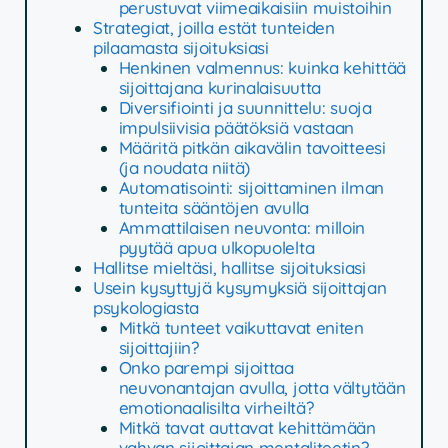
perustuvat viimeaikaisiin muistoihin
Strategiat, joilla estät tunteiden
pilaamasta sijoituksiasi
Henkinen valmennus: kuinka kehittää
sijoittajana kurinalaisuutta
Diversifiointi ja suunnittelu: suoja
impulsiivisia päätöksiä vastaan
Määritä pitkän aikavälin tavoitteesi
(ja noudata niitä)
Automatisointi: sijoittaminen ilman
tunteita sääntöjen avulla
Ammattilaisen neuvonta: milloin
pyytää apua ulkopuolelta
Hallitse mieltäsi, hallitse sijoituksiasi
Usein kysyttyjä kysymyksiä sijoittajan
psykologiasta
Mitkä tunteet vaikuttavat eniten
sijoittajiin?
Onko parempi sijoittaa
neuvonantajan avulla, jotta vältytään
emotionaalisilta virheiltä?
Mitkä tavat auttavat kehittämään
vahvan sijoittajan mentaliteetin?