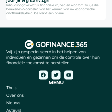
ke
bele
Inhoudsopgave:Wat is financiële vrijheid en waarom zou je die
advi
berekenen?Voordelen van het kennen van uw economische
soft
onafhankelijkheidHoe werkt een online
Wij zijn gespecialiseerd in het helpen van
individuen en gezinnen om de controle over hun
financiële toekomst te herstellen.
MENU
Thuis
Over ons
Nieuws
Auteurs