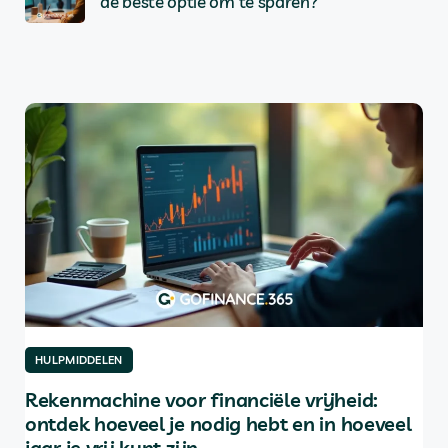
de beste optie om te sparen?
HULPMIDDELEN
HU
Rekenmachine voor financiële vrijheid:
De
ontdek hoeveel je nodig hebt en in hoeveel
be
jaar je vrij kunt zijn
rkt
Inh