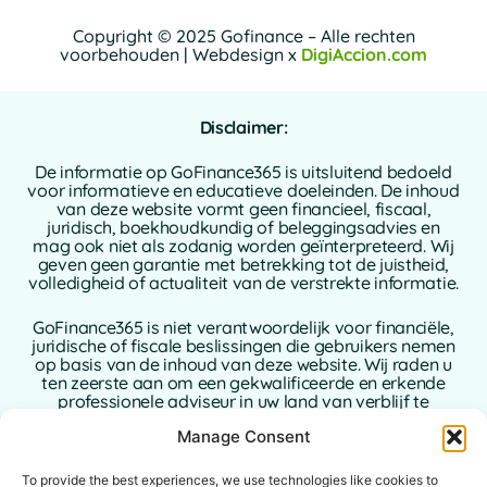
Copyright © 2025 Gofinance – Alle rechten
voorbehouden | Webdesign x
DigiAccion.com
Disclaimer:
De informatie op GoFinance365 is uitsluitend bedoeld
voor informatieve en educatieve doeleinden. De inhoud
van deze website vormt geen financieel, fiscaal,
juridisch, boekhoudkundig of beleggingsadvies en
mag ook niet als zodanig worden geïnterpreteerd. Wij
geven geen garantie met betrekking tot de juistheid,
volledigheid of actualiteit van de verstrekte informatie.
GoFinance365 is niet verantwoordelijk voor financiële,
juridische of fiscale beslissingen die gebruikers nemen
op basis van de inhoud van deze website. Wij raden u
ten zeerste aan om een gekwalificeerde en erkende
professionele adviseur in uw land van verblijf te
raadplegen alvorens beslissingen te nemen met
Manage Consent
betrekking tot uw persoonlijke of zakelijke financiën.
Het gebruik van deze website houdt de volledige
To provide the best experiences, we use technologies like cookies to