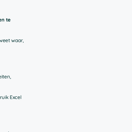
en te
 weet waar,
iten,
ruik Excel