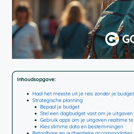
Inhoudsopgave:
Haal het meeste uit je reis zonder je budget
Strategische planning
Bepaal je budget
Stel een dagbudget vast om je uitgaven 
Gebruik apps om je uitgaven realtime te
Kies slimme data en bestemmingen
Betaalbare en authentieke accommodaties