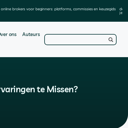
online brokers voor beginners: platforms, commissies en keuzegids
de b
je ze
ver ons
Auteurs
rvaringen te Missen?