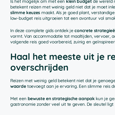
Is het mogelijk om met een
klein budget
de wereld r
betekent reizen met weinig geld niet dat je moet in
slimme keuzes
maakt. Als je goed plant, verstandig
low-budget reis uitgroeien tot een avontuur vol sma
In deze complete gids ontdek je
concrete strategie
vormt. Van accommodatie tot maaltijden, vervoer, activ
volgende reis goed voorbereid, zuinig en geïnspiree
Haal het meeste uit je r
overschrijden
Reizen met weinig geld betekent niet dat je genoe
waarde
toevoegt aan je ervaring. Een slimme reis d
Met een
bewuste en strategische aanpak
kun je gen
gastronomie zonder veel uit te geven. De sleutel ligt