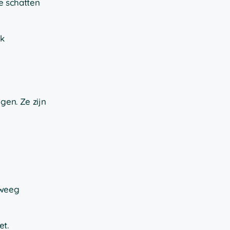
te schatten
ok
gen. Ze zijn
rweeg
et.