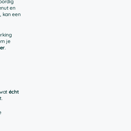
oordig
enut en
, kan een
rking
om je
er
.
 wat
écht
.
e