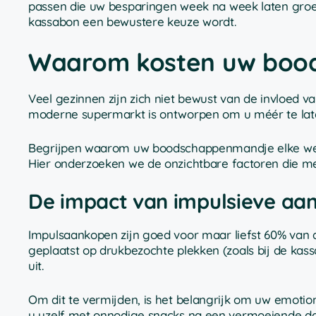
passen die uw besparingen week na week laten groe
kassabon een bewustere keuze wordt.
Waarom kosten uw bood
Veel gezinnen zijn zich niet bewust van de invloe
moderne supermarkt is ontworpen om u méér te laten
Begrijpen waarom uw boodschappenmandje elke week 
Hier onderzoeken we de onzichtbare factoren die 
De impact van impulsieve aa
Impulsaankopen zijn goed voor maar liefst 60% van 
geplaatst op drukbezochte plekken (zoals bij de kass
uit.
Om dit te vermijden, is het belangrijk om uw emotio
u uzelf met onnodige snacks na een vermoeiende da