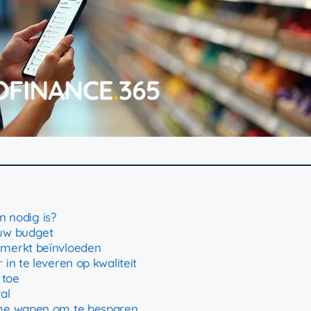
 nodig is?
 uw budget
emerkt beïnvloeden
in te leveren op kwaliteit
 toe
al
ime wapen om te besparen