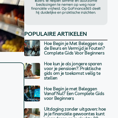
lezers te helpen slimme en duurzame
beslissingen te nemen op weg naar
financiële vrijheid. Op GoFinance365 deelt
hij duidelijke en praktische inzichten.
POPULAIRE ARTIKELEN
Hoe Begin je Met Beleggen op
de Beurs en Vermijd je Fouten?
Complete Gids Voor Beginners
Hoe kun je als jongere sparen
voor je pensioen?: Praktische
gids om je toekomst veilig te
stellen
Hoe Begin je met Beleggen
Vanaf Nul? Een Complete Gids
voor Beginners
Uitdaging zonder uitgaven: hoe
je je financiële gewoontes kunt