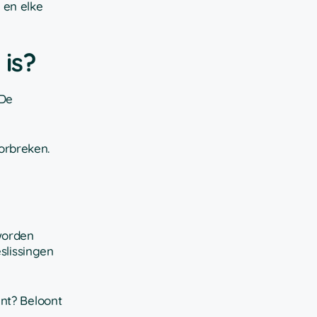
 en elke
is?
 De
orbreken.
worden
slissingen
ent? Beloont