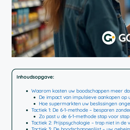
Inhoudsopgave:
Waarom kosten uw boodschappen meer dan
De impact van impulsieve aankopen op
Hoe supermarkten uw beslissingen ong
Tactiek 1: De 6-1-methode – besparen zonder 
Zo past u de 6-1-methode stap voor stap
Tactiek 2: Prijspsychologie – trap niet in de v
Tactiek 3: De boodschappenlijst – uw gehe