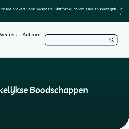
online brokers voor beginners: platforms, commissies en keuzegids
de b
je ze
ver ons
Auteurs
ekelijkse Boodschappen