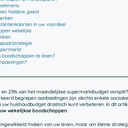
weekmenu
een heldere geest
merken
 klantenkaarten in uw voordeel
open wekelijks
ekken
paarstrategie
upermarkt
m boodschappen te doen?
anpassingen?
 en 25% van het maandelijkse supermarktbudget verspilt?
rkeerd begrepen aanbiedingen zijn slechts enkele oorzake
w huishoudbudget drastisch kunt verbeteren. In dit artik
 uw wekelijkse boodschappen.
et ingewikkeld maken van uw leven, maar om kleine strateg