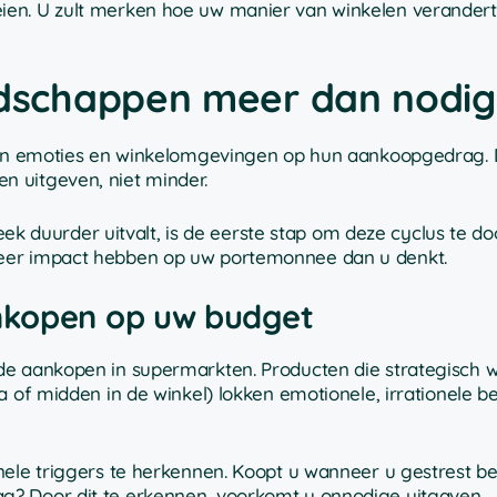
ien. U zult merken hoe uw manier van winkelen verandert
schappen meer dan nodig 
d van emoties en winkelomgevingen op hun aankoopgedrag.
 uitgeven, niet minder.
duurder uitvalt, is de eerste stap om deze cyclus te do
meer impact hebben op uw portemonnee dan u denkt.
nkopen op uw budget
de aankopen in supermarkten. Producten die strategisch 
a of midden in de winkel) lokken emotionele, irrationele be
nele triggers te herkennen. Koopt u wanneer u gestrest b
g? Door dit te erkennen, voorkomt u onnodige uitgaven.