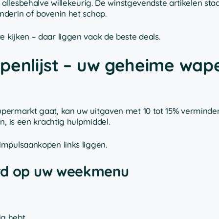
 allesbehalve willekeurig. De winstgevendste artikelen sta
nderin of bovenin het schap.
kijken – daar liggen vaak de beste deals.
penlijst – uw geheime wap
upermarkt gaat, kan uw uitgaven met 10 tot 15% verminde
n, is een krachtig hulpmiddel.
impulsaankopen links liggen.
erd op uw weekmenu
g hebt.