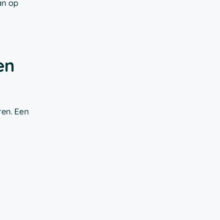
an op
en
ren. Een