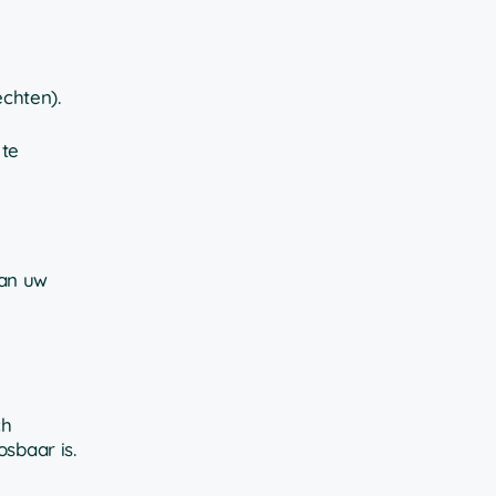
echten).
 te
van uw
ch
sbaar is.