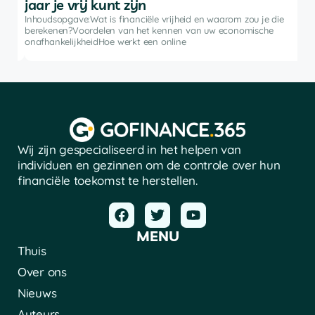
jaar je vrij kunt zijn
rkt
Inh
ke
bele
Inhoudsopgave:Wat is financiële vrijheid en waarom zou je die
advi
berekenen?Voordelen van het kennen van uw economische
soft
onafhankelijkheidHoe werkt een online
Wij zijn gespecialiseerd in het helpen van
individuen en gezinnen om de controle over hun
financiële toekomst te herstellen.
MENU
Thuis
Over ons
Nieuws
Auteurs