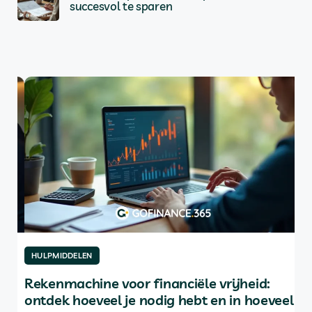
succesvol te sparen
HULPMIDDELEN
HU
Rekenmachine voor financiële vrijheid:
De
ontdek hoeveel je nodig hebt en in hoeveel
be