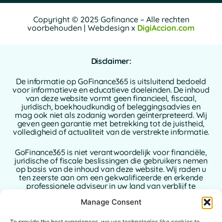
Copyright © 2025 Gofinance – Alle rechten
voorbehouden | Webdesign x
DigiAccion.com
Disclaimer:
De informatie op GoFinance365 is uitsluitend bedoeld
voor informatieve en educatieve doeleinden. De inhoud
van deze website vormt geen financieel, fiscaal,
juridisch, boekhoudkundig of beleggingsadvies en
mag ook niet als zodanig worden geïnterpreteerd. Wij
geven geen garantie met betrekking tot de juistheid,
volledigheid of actualiteit van de verstrekte informatie.
GoFinance365 is niet verantwoordelijk voor financiële,
juridische of fiscale beslissingen die gebruikers nemen
op basis van de inhoud van deze website. Wij raden u
ten zeerste aan om een gekwalificeerde en erkende
professionele adviseur in uw land van verblijf te
raadplegen alvorens beslissingen te nemen met
Manage Consent
betrekking tot uw persoonlijke of zakelijke financiën.
To provide the best experiences, we use technologies like cookies to